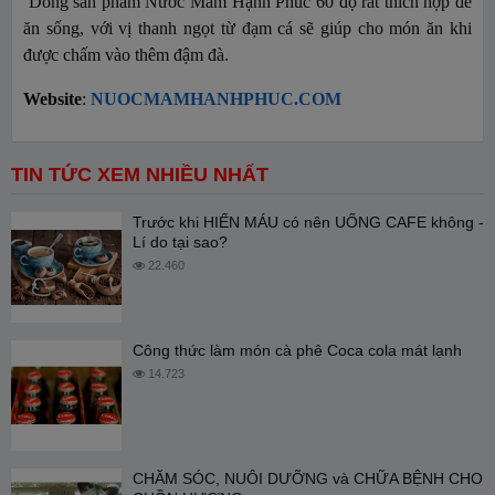
Dòng sản phẩm Nước Mắm Hạnh Phúc 60 độ rất thích hợp để
ăn sống, với vị thanh ngọt từ đạm cá sẽ giúp cho món ăn khi
được chấm vào thêm đậm đà.
Website
:
NUOCMAMHANHPHUC.COM
TIN TỨC XEM NHIỀU NHẤT
Trước khi HIẾN MÁU có nên UỐNG CAFE không -
Lí do tại sao?
22.460
Công thức làm món cà phê Coca cola mát lạnh
14.723
CHĂM SÓC, NUÔI DƯỠNG và CHỮA BỆNH CHO