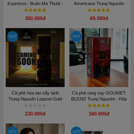
Espresso - Buôn Ma Thuột -
Americano Trung Nguyên
500gram: Bí quyết pha máy
Legend( Hộp 15 Gói)
chuẩn vị
350.000đ
65.000đ
HOT
HOT
Cà phê hòa tan sấy lạnh
Cà phê rang xay GOUMET
Trung Nguyên Legend Gold
BLEND Trung Nguyên - Hộp
100gam
500G
230.000đ
160.000đ
HOT
HOT