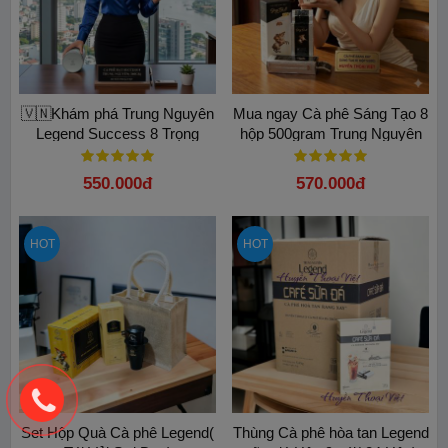
🇻🇳Khám phá Trung Nguyên
Mua ngay Cà phê Sáng Tạo 8
Legend Success 8 Trọng
hộp 500gram Trung Nguyên
lượng 340gam Lon Thiếc
Legend chính hãng
100% Arabica
550.000đ
570.000đ
HOT
HOT
Set Hộp Quà Cà phê Legend(
Thùng Cà phê hòa tan Legend