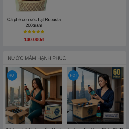
Cà phê con sóc hạt Robusta
200gram
140.000đ
NƯỚC MẮM HẠNH PHÚC
HOT
HOT