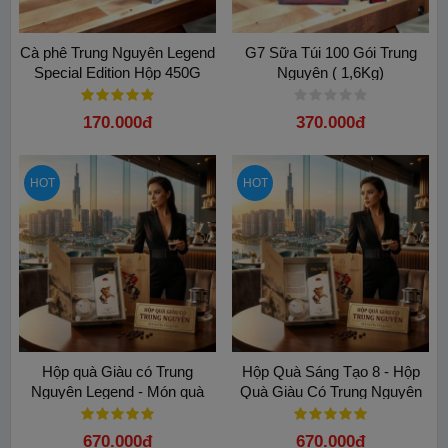
Cà phê Trung Nguyên Legend
G7 Sữa Túi 100 Gói Trung
Special Edition Hộp 450G
Nguyên ( 1,6Kg)
(25g x 18 Gói)
170.000đ
370.000đ
HOT
HOT
Hộp quà Giàu có Trung
Hộp Quà Sáng Tạo 8 - Hộp
Nguyên Legend - Món quà
Quà Giàu Có Trung Nguyên
Tỉnh Thức đầy ý nghĩa
670.000đ
670.000đ