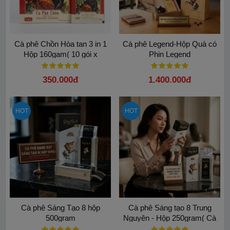
Cà phê Chồn Hòa tan 3 in 1
Cà phê Legend-Hộp Quà có
Hộp 160gam( 10 gói x
Phin Legend
16gam)
350.000đ
1.400.000đ
HOT
HOT
Cà phê Sáng Tạo 8 hộp
Cà phê Sáng tạo 8 Trung
500gram
Nguyên - Hộp 250gram( Cà
phê Bột) - Hương vị huyền