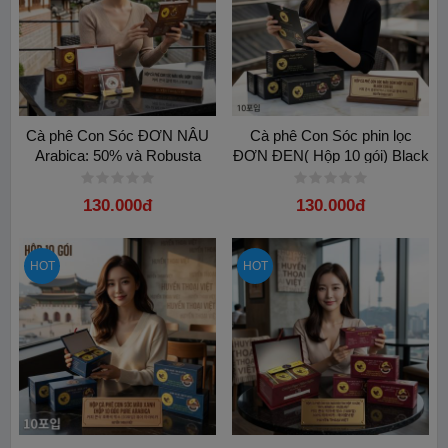
Cà phê Con Sóc ĐƠN NÂU
Cà phê Con Sóc phin lọc
Arabica: 50% và Robusta
ĐƠN ĐEN( Hộp 10 gói) Black
50%.Hương hazelnut
Coffee - 70% Arabica
30%Robusta
130.000đ
130.000đ
HOT
HOT