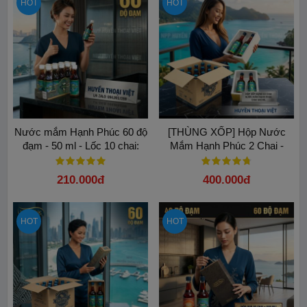
HOT
HOT
Nước mắm Hạnh Phúc 60 độ
[THÙNG XỐP] Hộp Nước
đạm - 50 ml - Lốc 10 chai:
Mắm Hạnh Phúc 2 Chai -
Tinh túy nước mắm Phú
500ml
Quốc
210.000đ
400.000đ
HOT
HOT