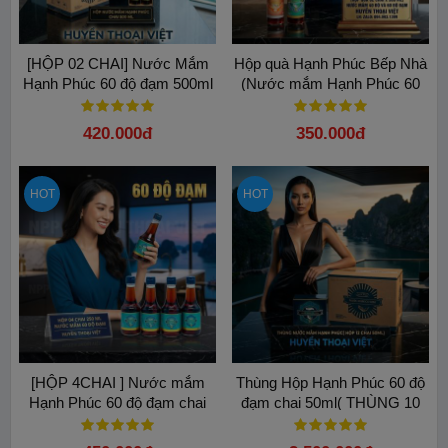
[HỘP 02 CHAI] Nước Mắm
Hộp quà Hạnh Phúc Bếp Nhà
Hạnh Phúc 60 độ đạm 500ml
(Nước mắm Hạnh Phúc 60
và 40 độ đạm - 2 chai 500 ml)
cao cấp
420.000đ
350.000đ
HOT
HOT
[HỘP 4CHAI ] Nước mắm
Thùng Hộp Hạnh Phúc 60 độ
Hạnh Phúc 60 độ đạm chai
đạm chai 50ml( THÙNG 10
250ml
HỘP)