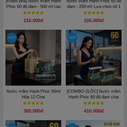
[Khám phá] Nước mắm Hạnh
Nước mắm Hạnh Phúc 60 độ
Phúc 60 độ đạm - 500 ml cao
đạm - 250 ml: Lựa chọn số 1
cấp nhất
cho chén nước mắm chấm
210.000đ
105.000đ
HOT
HOT
Nước mắm Hạnh Phúc 50ml
[COMBO-2LỐC] Nước mắm
Hộp 12 Chai
Hạnh Phúc 60 độ đạm chai
50ml( LỐC 10 CHAI)
300.000đ
410.000đ