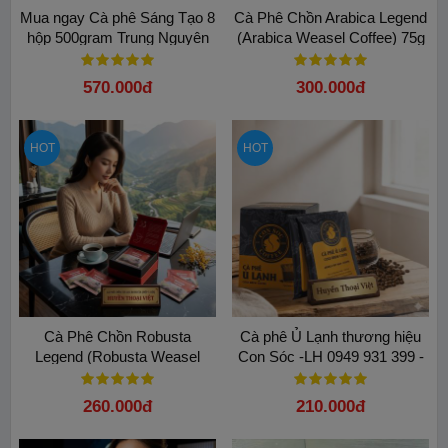
Mua ngay Cà phê Sáng Tạo 8
Cà Phê Chồn Arabica Legend
hộp 500gram Trung Nguyên
(Arabica Weasel Coffee) 75g
Legend chính hãng
(Phin Giấy) – Vị Ngọt Béo Tự
Nhiên
570.000đ
300.000đ
HOT
HOT
Cà Phê Chồn Robusta
Cà phê Ủ Lạnh thương hiệu
Legend (Robusta Weasel
Con Sóc -LH 0949 931 399 -
Coffee) 75g (Phin Giấy) 5 gói
Lựa chọn êm dạ dày, ít đắng
cao cấp
260.000đ
210.000đ