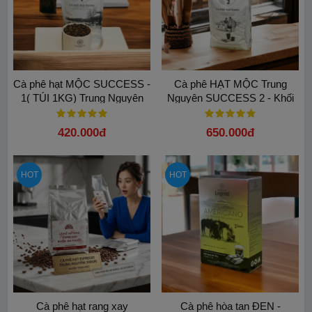
Cà phê hạt MỘC SUCCESS -
Cà phê HẠT MỘC Trung
1( TÚI 1KG) Trung Nguyên
Nguyên SUCCESS 2 - Khối
Legend
lượng 1Kg/ TÚI
420.000đ
650.000đ
HOT
HOT
Cà phê hạt rang xay
Cà phê hòa tan ĐEN -