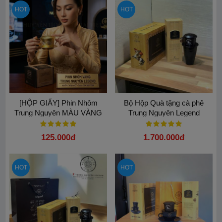
HOT
HOT
[HỘP GIẤY] Phin Nhôm
Bộ Hộp Quà tặng cà phê
Trung Nguyên MÀU VÀNG
Trung Nguyên Legend
cao cấp Hoa Văn
125.000đ
1.700.000đ
HOT
HOT