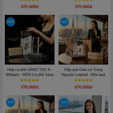
thoại
570.000đ
370.000đ
HOT
HOT
Hộp cà phê SÁNG TẠO 8 -
Hộp quà Giàu có Trung
500gam - MỚI| Cà phê Sáng
Nguyên Legend - Món quà
tạo 8 Trung Nguyên Legend:
Tỉnh Thức đầy ý nghĩa
Hương vị đậm và êm
570.000đ
670.000đ
HOT
HOT