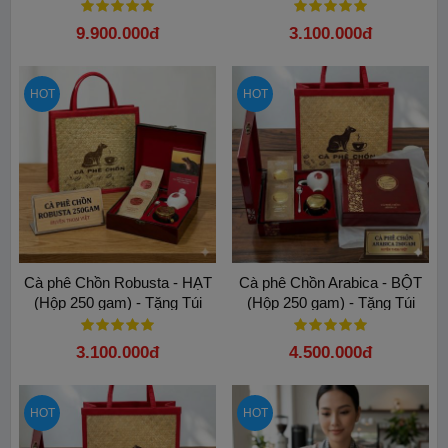
Túi
9.900.000đ
3.100.000đ
HOT
HOT
Cà phê Chồn Robusta - HẠT
Cà phê Chồn Arabica - BỘT
(Hộp 250 gam) - Tặng Túi
(Hộp 250 gam) - Tặng Túi
3.100.000đ
4.500.000đ
HOT
HOT