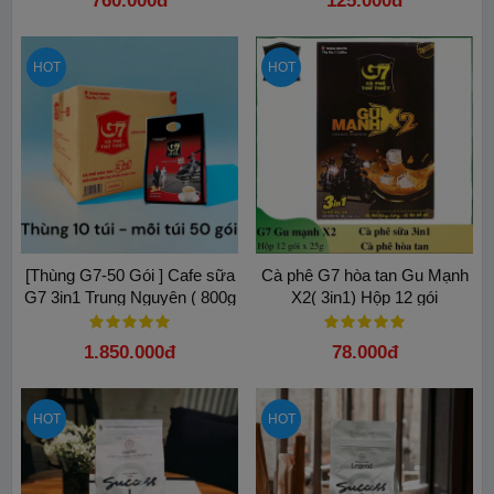
760.000đ
125.000đ
HOT
HOT
[Thùng G7-50 Gói ] Cafe sữa
Cà phê G7 hòa tan Gu Mạnh
G7 3in1 Trung Nguyên ( 800g
X2( 3in1) Hộp 12 gói
/ gói - Thùng 10 gói )
1.850.000đ
78.000đ
HOT
HOT