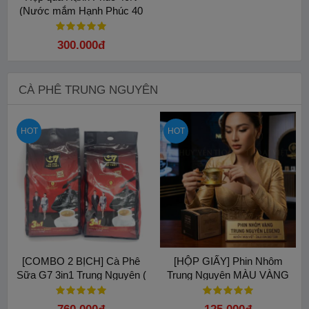
(Nước mắm Hạnh Phúc 40
độ đạm - 2 chai 500 ml) cao
cấp
300.000đ
CÀ PHÊ TRUNG NGUYÊN
HOT
HOT
[COMBO 2 BỊCH] Cà Phê
[HỘP GIẤY] Phin Nhôm
Sữa G7 3in1 Trung Nguyên (
Trung Nguyên MÀU VÀNG
Bịch 100 Gói x 16gam).
cao cấp Hoa Văn