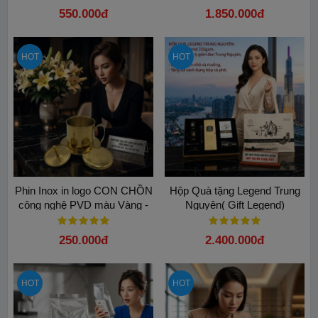
100% Arabica
550.000đ
1.850.000đ
HOT
HOT
Phin Inox in logo CON CHỒN
Hộp Quà tặng Legend Trung
công nghệ PVD màu Vàng -
Nguyên( Gift Legend)
Đẳng cấp và Sang trọng
250.000đ
2.400.000đ
HOT
HOT