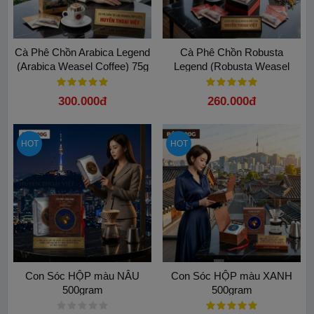
Cà Phê Chồn Arabica Legend
Cà Phê Chồn Robusta
(Arabica Weasel Coffee) 75g
Legend (Robusta Weasel
(Phin Giấy) – Vị Ngọt Béo Tự
Coffee) 75g (Phin Giấy) 5 gói
Nhiên
cao cấp
300.000đ
260.000đ
HOT
HOT
Con Sóc HỘP màu NÂU
Con Sóc HỘP màu XANH
500gram
500gram