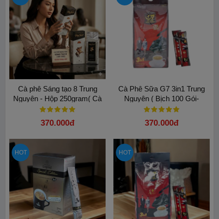
Cà phê Sáng tạo 8 Trung
Cà Phê Sữa G7 3in1 Trung
Nguyên - Hộp 250gram( Cà
Nguyên ( Bịch 100 Gói-
phê Bột) - Hương vị huyền
16gam)
thoại
370.000đ
370.000đ
HOT
HOT