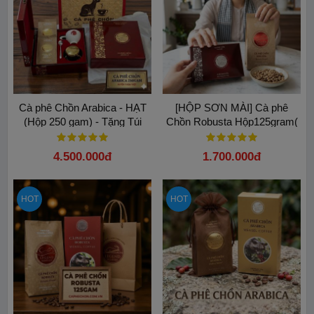
Cà phê Chồn Arabica - HẠT
[HỘP SƠN MÀI] Cà phê
(Hộp 250 gam) - Tặng Túi
Chồn Robusta Hộp125gram(
Tặng Kèm Túi)
4.500.000đ
1.700.000đ
HOT
HOT