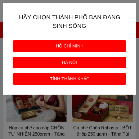
Giỏ hàng
0
HÃY CHỌN THÀNH PHỐ BẠN ĐANG
SINH SỐNG
HỒ CHÍ MINH
CAFE ĐẶC BIỆT( SPECIAL COFFEE)
HÀ NỘI
HOT
HOT
TỈNH THÀNH KHÁC
Hộp cà phê cao cấp CHỒN
Cà phê Chồn Robusta - BỘT
TỰ NHIÊN 250gram - Tặng
(Hộp 250 gam) - Tặng Túi