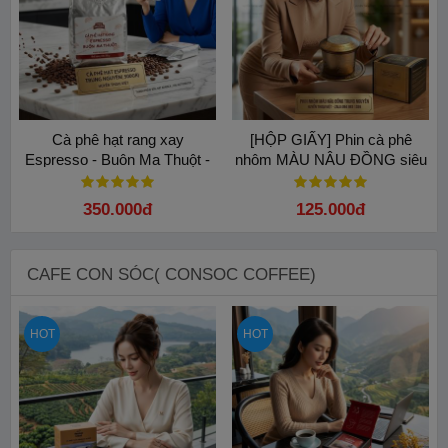
Cà phê hạt rang xay
[HỘP GIẤY] Phin cà phê
Espresso - Buôn Ma Thuột -
nhôm MÀU NÂU ĐỒNG siêu
500gram: Bí quyết pha máy
đẹp Trung Nguyên Legend
chuẩn vị
350.000đ
125.000đ
CAFE CON SÓC( CONSOC COFFEE)
HOT
HOT