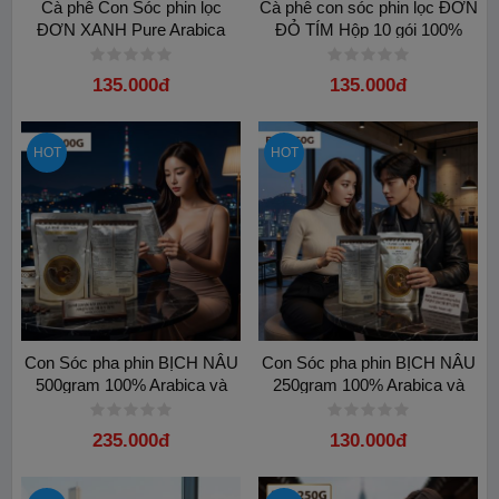
Cà phê Con Sóc phin lọc
Cà phê con sóc phin lọc ĐƠN
ĐƠN XANH Pure Arabica
ĐỎ TÍM Hộp 10 gói 100%
100% nguyên chất
Arabica Hazelnut chính hãng
135.000đ
135.000đ
HOT
HOT
Con Sóc pha phin BỊCH NÂU
Con Sóc pha phin BỊCH NÂU
500gram 100% Arabica và
250gram 100% Arabica và
Hương hazelnut
Hương hazelnut
235.000đ
130.000đ