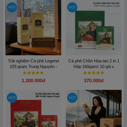
HOT
HOT
Trải nghiệm Cà phê Legend
Cà phê Chồn Hòa tan 2 in 1
225 gram Trung Nguyên -
Hộp 160gam( 10 gói x
Khơi nguồn sáng tạo bất tận
16gam)
1.200.000đ
370.000đ
HOT
HOT