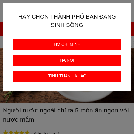
Giỏ hàng
0
HÃY CHỌN THÀNH PHỐ BẠN ĐANG
SINH SỐNG
Trang chủ
Tin tức về nước mắm Hạnh Phúc 60 độ đạm
HỒ CHÍ MINH
HÀ NỘI
TỈNH THÀNH KHÁC
Người nước ngoài chỉ ra 5 món ăn ngon với
nước mắm
(
4 bình chọn
)