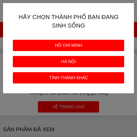
Giỏ hàng
0
HÃY CHỌN THÀNH PHỐ BẠN ĐANG
SINH SỐNG
Trang chủ
Giỏ hàng
HỒ CHÍ MINH
GIỎ HÀNG CỦA BẠN
Mua thêm sản phẩm
HÀ NỘI
TỈNH THÀNH KHÁC
Không có sản phẩm nào trong giỏ hàng
VỀ TRANG CHỦ
SẢN PHẨM ĐÃ XEM