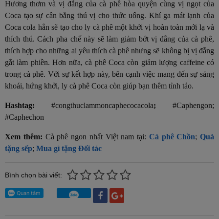
Hương thơm và vị đắng của cà phê hòa quyện cùng vị ngọt của
Coca tạo sự cân bằng thú vị cho thức uống. Khí ga mát lạnh của
Coca cola hẳn sẽ tạo cho ly cà phê một khởi vị hoàn toàn mới lạ và
thích thú. Cách pha chế này sẽ làm giảm bớt vị đắng của cà phê,
thích hợp cho những ai yêu thích cà phê nhưng sẽ không bị vị đắng
gắt làm phiền. Hơn nữa, cà phê Coca còn giảm lượng caffeine có
trong cà phê. Với sự kết hợp này, bên cạnh việc mang đến sự sảng
khoái, hứng khởi, ly cà phê Coca còn giúp bạn thêm tỉnh táo.
Hashtag:
#congthuclammoncaphecocacola
;
#Caphengon;
#Caphechon
Xem thêm:
Cà phê ngon nhất Việt nam tại:
Cà phê Chồn
;
Quà
tặng sếp
;
Mua gì tặng Đối tác
Bình chọn bài viết: