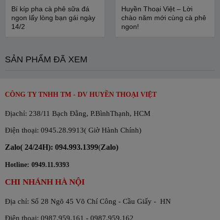
Bí kíp pha cà phê sữa đá
Huyền Thoại Việt – Lời
ngon lấy lòng bạn gái ngày
chào năm mới cùng cà phê
14/2
ngon!
SẢN PHẨM ĐÃ XEM
CÔNG TY TNHH TM - DV HUYỀN THOẠI VIỆT
Địachỉ: 238/11 Bạch Đằng, P.BìnhThạnh, HCM
Điện thoại: 0945.28.9913( Giờ Hành Chính)
Zalo( 24/24H): 094.993.1399
(
Zalo)
Hotline: 0949.11.9393
CHI NHÁNH HÀ NỘI
Địa chỉ: Số 28 Ngõ 45 Võ Chí Công - Cầu Giấy - HN
Điện thoại: 0987.959.161 - 0987.959.162