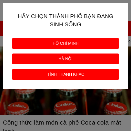
Giỏ hàng
0
HÃY CHỌN THÀNH PHỐ BẠN ĐANG
SINH SỐNG
Trang chủ
TIN TỨC
Công thức làm món cà phê Coca
HỒ CHÍ MINH
HÀ NỘI
TỈNH THÀNH KHÁC
Công thức làm món cà phê Coca cola mát