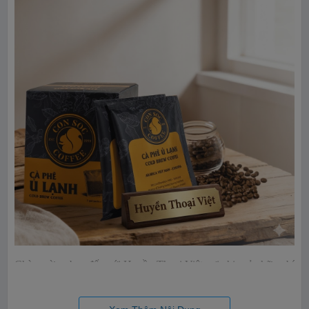
Chào mừng bạn đến với Huyền Thoại Việt nơi chia sẻ những bí
quyết thưởng thức cà phê tinh tế nhất. Bạn đang tìm kiếm một
thức uống vừa giúp tỉnh táo vừa nhẹ nhàng cho sức khỏe? Cà