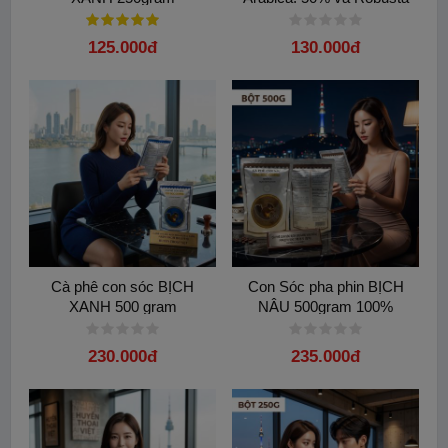
50%.Hương hazelnut
125.000đ
130.000đ
Cà phê con sóc BỊCH
Con Sóc pha phin BỊCH
XANH 500 gram
NÂU 500gram 100%
Arabica và Hương hazelnut
230.000đ
235.000đ