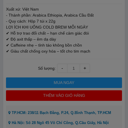
Xuất xứ: Việt Nam
- Thành phần: Arabica Ethiopia, Arabica Cầu Đất
- Quy cách: Hộp 7 túi x 22g
LỢI ÍCH KHI UỐNG COLD BREW MỖI NGÀY
✔ Hỗ trợ trao đổi chất – hạn chế cảm giác đói
✔ Độ axit thấp – êm dạ dày
✔ Caffeine nhẹ – tỉnh táo không bồn chồn
✔ Giàu chất chống oxy hóa – tốt cho tim mạch
-
+
Số lượng:
MUA NGAY
THÊM VÀO GIỎ HÀNG
TP.HCM: 238/11 Bạch Đằng, P.24, Q.Bình Thạnh, TP.HCM
Hà Nội: Số 28 Ngõ 45 Võ Chí Công, Q.Cầu Giấy, Hà Nội