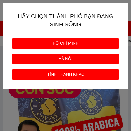
Giỏ hàng
0
HÃY CHỌN THÀNH PHỐ BẠN ĐANG
SINH SỐNG
Trang chủ
CÀ PHÊ CON SÓC
Cà phê Ủ Lạnh thương
HỒ CHÍ MINH
HÀ NỘI
TỈNH THÀNH KHÁC