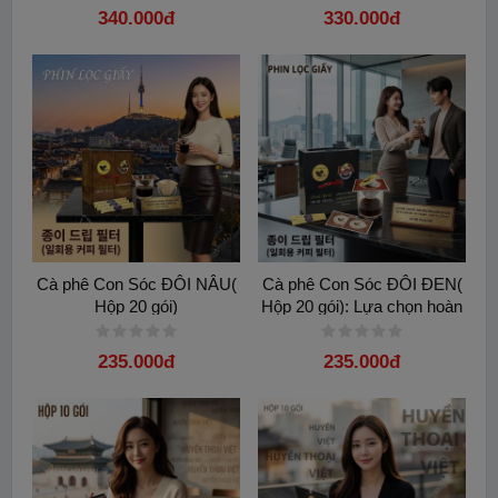
340.000đ
330.000đ
-Liên hệ 0949 931 399 để cảm nhận sự khác biệt rõ rệt trong
từng ngụm cà phê thanh mát.. ☀️
Cà phê Con Sóc ĐÔI NÂU(
Cà phê Con Sóc ĐÔI ĐEN(
Hộp 20 gói)
Hộp 20 gói): Lựa chọn hoàn
hảo cho văn phòng
235.000đ
235.000đ