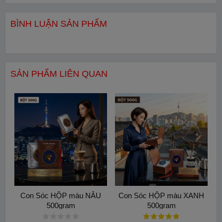
BÌNH LUẬN SẢN PHẨM
SẢN PHẨM LIÊN QUAN
Cách sử dụng vô cùng đơn giản khi bạn chỉ cần ngâm một túi
lọc với khoảng 300 đến 350ml nước lạnh rồi ủ trong ngăn mát
Con Sóc HỘP màu NÂU
Con Sóc HỘP màu XANH
tủ lạnh từ 18 đến 24 giờ. Để ly nước thêm phần bùng nổ hương
500gram
500gram
vị bạn có thể ngâm cùng vài lát cam vàng hoặc dứa tươi nhiệt
đới. Hãy trải nghiệm ngay Cà phê Ủ Lạnh thương hiệu Con Sóc