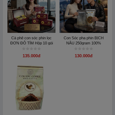
Cà phê con sóc phin lọc
Con Sóc pha phin BỊCH
ĐƠN ĐỎ TÍM Hộp 10 gói
NÂU 250gram 100%
100% Arabica Hazelnut
Arabica và Hương hazelnut
chính hãng
135.000đ
130.000đ