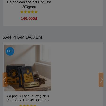
Cà phê con sóc hạt Robusta
200gram
140.000đ
SẢN PHẨM ĐÃ XEM
HOT
Cà phê Ủ Lạnh thương hiệu
Con Sóc -LH 0949 931 399 -
Lựa chọn êm dạ dày, ít đắng