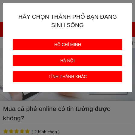
Giỏ hàng
0
HÃY CHỌN THÀNH PHỐ BẠN ĐANG
SINH SỐNG
Trang chủ
TIN TỨC
Mua cà phê online có tin tưởn
HỒ CHÍ MINH
HÀ NỘI
TỈNH THÀNH KHÁC
Mua cà phê online có tin tưởng được
không?
(
2 bình chọn
)