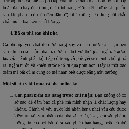
Trường hợp cà phê có pha tạp chất thì sẽ đậm màu hơn do bột bắp
hoặc đậu cháy đen trong quá trình rang. Đặc biệt những sản phẩm
sau khi pha ra có màu đen đậm đặc thì không nên dùng bởi chắc
chắn nó là loại kém chất lượng.
Bã cà phê sau khi pha
Cà phê nguyên chất do được rang xay và tách nước cẩn thận nên
sau khi pha sẽ thấm nhanh, nước rút hết với thời gian ngắn. Ngược
lại, các thành phần bột bắp có trong cà phê giả sẽ nhanh chóng nở
ra, ngậm nước và khiến nước khó đi qua phin hơn. Đây là một đặc
điểm mà bất cứ ai cũng có thể nhận biết được bằng mắt thường.
Một số lưu ý khi mua cà phê online là:
Cần phải kiểm tra hàng trước khi nhận:
Bạn không có cơ
sở nào để đảm bảo cà phê mà mình nhận là chất lượng hay
không. Chính vì vậy trước khi nhận hàng phải yêu cầu được
kiểm tra về sản phẩm của nhà sản xuất, hsd, tem sản phẩm,
thông tin của nơi bán dựa vào phiếu bán hàng, hoặc có thể