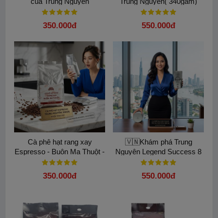
của Trung Nguyên
Trung Nguyên( 340gam)
Espresso( Túi 500gam)
350.000đ
550.000đ
Cà phê hạt rang xay
🇻🇳Khám phá Trung
Espresso - Buôn Ma Thuột -
Nguyên Legend Success 8
500gram: Bí quyết pha máy
Trọng lượng 340gam Lon
chuẩn vị
Thiếc 100% Arabica
350.000đ
550.000đ