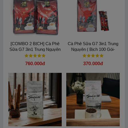
[COMBO 2 BỊCH] Cà Phê
Cà Phê Sữa G7 3in1 Trung
Sữa G7 3in1 Trung Nguyên
Nguyên ( Bịch 100 Gói-
( Bịch 100 Gói x 16gam).
16gam)
760.000đ
370.000đ