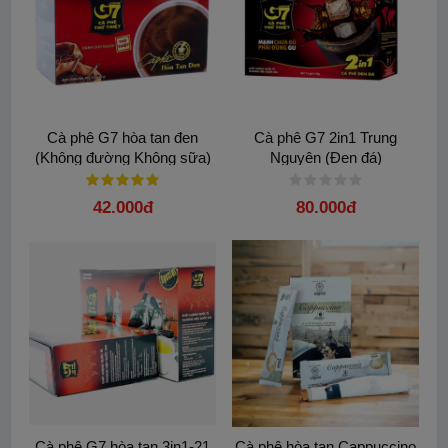
Cà phê G7 hòa tan đen
Cà phê G7 2in1 Trung
(Không đường Không sữa)
Nguyên (Đen đá)
Hộp 15 gói - Trung Nguyên
42.000đ
80.000đ
Cà phê G7 hòa tan 3in1-21
Cà phê hòa tan Cappuccino