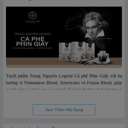
Tuyệt phẩm Trung Nguyên Legend Cà phê Phin Giấy với ba
hương vị Vietnamese Blend, Americano và Fusion Blend, giúp
người yêu cà phê toàn cầu có thể dễ dàng thưởng thức hương vị
cà phê tuyệt ngon tại bất cứ nơi đâu, mang đến nguồn năng
lượng tỉnh thức mạnh mẽ cho những ý tưởng sáng tạo đột phá.
Xem Thêm Nội Dung