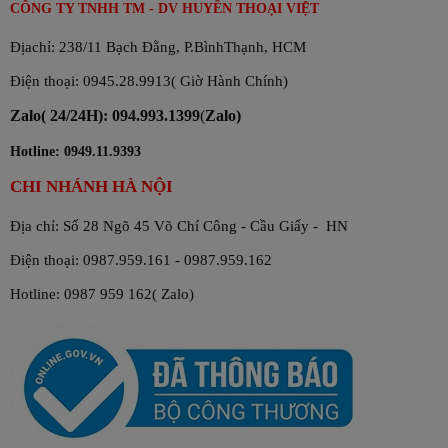
CÔNG TY TNHH TM - DV HUYỀN THOẠI VIỆT
Địachỉ: 238/11 Bạch Đằng, P.BìnhThạnh, HCM
Điện thoại: 0945.28.9913( Giờ Hành Chính)
Zalo( 24/24H): 094.993.1399
(
Zalo)
Hotline: 0949.11.9393
CHI NHÁNH HÀ NỘI
Địa chỉ: Số 28 Ngõ 45 Võ Chí Công - Cầu Giấy - HN
Điện thoại: 0987.959.161 - 0987.959.162
Hotline: 0987 959 162( Zalo)