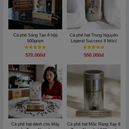
3.
Dùng 20 ml nước nóng (92°C – 95°C), châm đều khắp bề
mặt cà phê. Tiếp tục châm từ từ Khoảng 100 ml - 130 ml nước
nóng theo chiều kim đồng hồ từ ngoài vào trong và ngược lại.
4.
Lấy túi lọc ra và thưởng thức ly cà phê tuyệt hảo.
Cà phê Sáng Tạo 8 hộp
Cà phê hạt Trung Nguyên
500gram
Legend Success 8 Mộc(
340gam)
570.000đ
550.000đ
Cà phê hạt dành cho Máy
Cà phê hạt Mộc Rang Xay 8