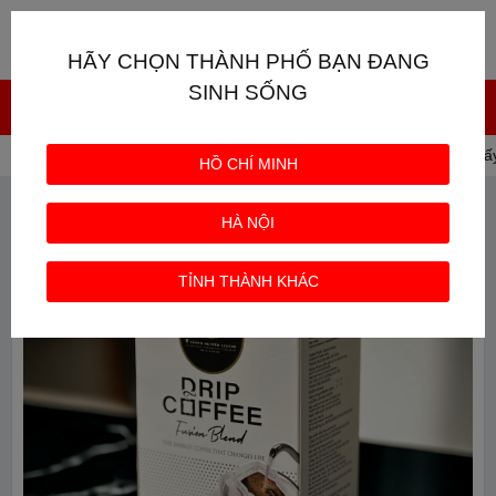
Giỏ hàng
0
HÃY CHỌN THÀNH PHỐ BẠN ĐANG
SINH SỐNG
Trang chủ
CAFE TRUNG NGUYÊN
Cà phê Phin Giấ
HỒ CHÍ MINH
HÀ NỘI
TỈNH THÀNH KHÁC