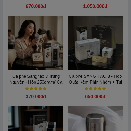
670.000đ
1.050.000đ
Cà phê Sáng tạo 8 Trung
Cà phê SÁNG TẠO 8 - Hộp
Nguyên - Hộp 250gram( Cà
Quà( Kèm Phin Nhôm + Túi
phê Bột) - Hương vị huyền
giấy)
Hướng dẫn sử dụng
:
thoại
370.000đ
650.000đ
1.
Xé miệng túi theo đường chỉ dẫn.
2.
Lắc nhẹ để cà phê trải đều quanh phin và đặt cố định quai túi
lên thành ly.