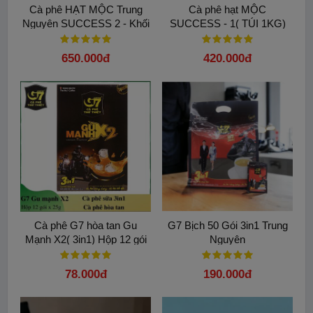
Cà phê HẠT MỘC Trung
Cà phê hạt MỘC
Nguyên SUCCESS 2 - Khối
SUCCESS - 1( TÚI 1KG)
lượng 1Kg/ TÚI
Trung Nguyên Legend
650.000đ
420.000đ
Cà phê G7 hòa tan Gu
G7 Bịch 50 Gói 3in1 Trung
Mạnh X2( 3in1) Hộp 12 gói
Nguyên
78.000đ
190.000đ