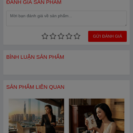
ĐÁNH GIÁ SẢN PHẨM
GỬI ĐÁNH GIÁ
BÌNH LUẬN SẢN PHẨM
SẢN PHẨM LIÊN QUAN
Cà phê Phin Giấy Trung Nguyên Fusion Blend( Hộp 10 gói)
Cà Phê Phin giấy Trung Nguyên Legend Fushion
Blend
là sự kết hợp độc đáo giữa hương vị cà phê thanh