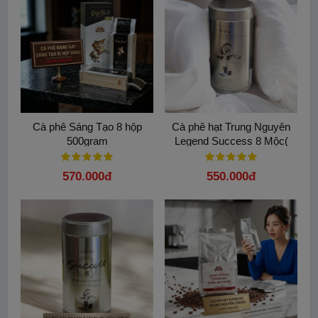
Cà phê Sáng Tạo 8 hộp
Cà phê hạt Trung Nguyên
500gram
Legend Success 8 Mộc(
340gam)
570.000đ
550.000đ
Cà phê Robusta
hay còn gọi là cà phê vối thuộc loài thực vật
Coffea Canephora Pierre ex A. Froehner. Đây là loại cà phê
được trồng nhiều nhất ở Việt Nam chiếm hơn 90% sản lượng
hằng năm.