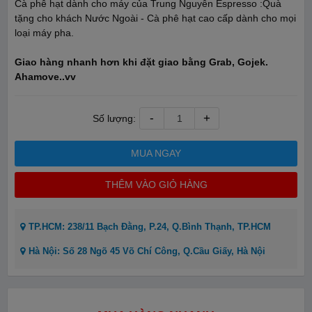
Cà phê hạt dành cho máy của Trung Nguyên Espresso :Quà
tặng cho khách Nước Ngoài - Cà phê hạt cao cấp dành cho mọi
loại máy pha.
Giao hàng nhanh hơn khi đặt giao bằng Grab, Gojek.
Ahamove..vv
-
+
Số lượng:
MUA NGAY
THÊM VÀO GIỎ HÀNG
TP.HCM: 238/11 Bạch Đằng, P.24, Q.Bình Thạnh, TP.HCM
Hà Nội: Số 28 Ngõ 45 Võ Chí Công, Q.Cầu Giấy, Hà Nội