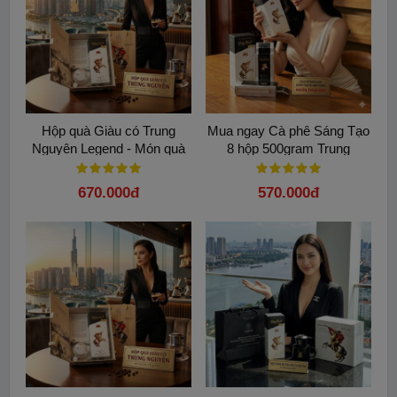
Hộp quà Giàu có Trung
Mua ngay Cà phê Sáng Tạo
Nguyên Legend - Món quà
8 hộp 500gram Trung
Tỉnh Thức đầy ý nghĩa
Nguyên Legend chính hãng
670.000đ
570.000đ
LON CAFE HẠT - 340GRAM: GIÁ BÁN 550.000Đ/ LON
Mùi hương của Arabica rất thanh tao, quý phái. Arabica có mùi
của si-rô, mùi của hoa trái, hòa quyện với mùi của mật ong, và