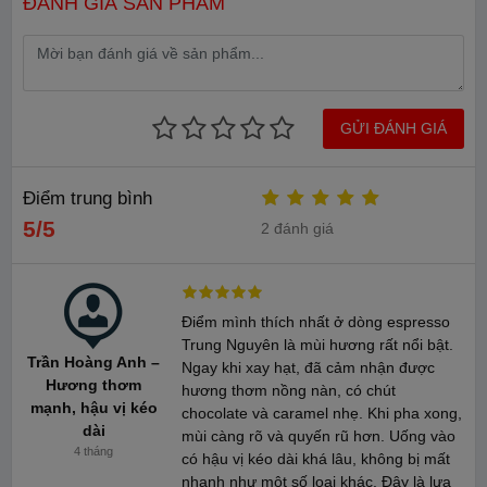
ĐÁNH GIÁ SẢN PHẨM
Cafe hạt Arabica hảo hạng từ Cầu Đất – Đà Lạt. Vùng Cầu Đất
– Đà Lạt nơi có độ cao 1.500m được thiên nhiên ưu đãi, khí hậu
ôn đới mát quanh năm cho cây cà phê Arabica sinh trưởng và
phát triển.Chất lượng cà phê Arabica Đà Lạt, đặc biệt là vùng
GỬI ĐÁNH GIÁ
Cầu Đất, được đánh giá cao nhờ hương thơm quyến rũ đặc biệt
của nó.
Điểm trung bình
Hiện nay trên thị trường cà phê có hai loại cà phê chính là
5/5
2 đánh giá
Arabica và Robusta, trong đó Arabica được đánh giá cao hơn vì
nó có hương vị thơm ngon hơn.nên giá thành đắt hơn nhiều.
Điểm mình thích nhất ở dòng espresso
Trung Nguyên là mùi hương rất nổi bật.
Trần Hoàng Anh –
Ngay khi xay hạt, đã cảm nhận được
Hương thơm
hương thơm nồng nàn, có chút
mạnh, hậu vị kéo
chocolate và caramel nhẹ. Khi pha xong,
dài
mùi càng rõ và quyến rũ hơn. Uống vào
4 tháng
có hậu vị kéo dài khá lâu, không bị mất
nhanh như một số loại khác. Đây là lựa