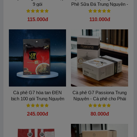
9 gói
Phê Sữa Đá Trung Nguyên -
Hộp 9 gói
115.000đ
110.000đ
Cà phê G7 hòa tan ĐEN
Cà phê G7 Passiona Trung
bịch 100 gói Trung Nguyên
Nguyên - Cà phê cho Phái
Nữ
245.000đ
80.000đ