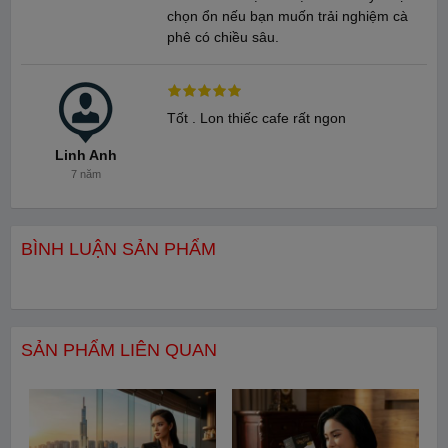
chọn ổn nếu bạn muốn trải nghiệm cà
phê có chiều sâu.
Tốt . Lon thiếc cafe rất ngon
Linh Anh
7 năm
BÌNH LUẬN SẢN PHẨM
Hương Vị Cafe Arabica
Arabica Cầu Đất có vị chua thanh xen lẫn với vị đắng nhẹ rất đa
dạng từ đắng dịu hương thơm nhẹ nhàng quyến rũ đến vị đắng
lẫn hương thơm nồng nàng.
SẢN PHẨM LIÊN QUAN