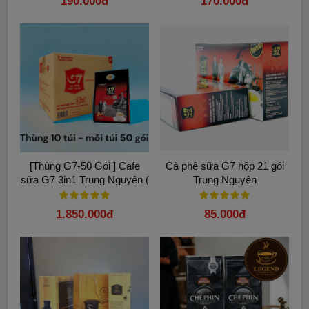
190.000đ
170.000đ
Hotline(
0949 931 399 – zalo
) – hay website:
www.huyenthoaiviet.vn
Từ khóa:
Cà phê hat Trung Nguyên
Cafe hat danh cho pha may
Cà phê hạt ngon Trung Nguyên
ca phe hat 8 trung nguyen
cà phê hạt 8 lon 250g
cà phê hạt 8 trung nguyen
cafe hat trung nguyen 8
[Thùng G7-50 Gói ] Cafe
Cà phê sữa G7 hộp 21 gói
sữa G7 3in1 Trung Nguyên (
Trung Nguyên
800g / gói - Thùng 10 gói )
1.850.000đ
85.000đ