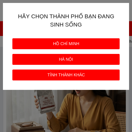
Giỏ hàng
0
HÃY CHỌN THÀNH PHỐ BẠN ĐANG
SINH SỐNG
Trang chủ
CAFE TRUNG NGUYÊN
Cà phê hạt dành
HỒ CHÍ MINH
HÀ NỘI
TỈNH THÀNH KHÁC