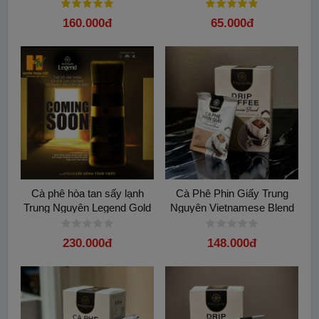
500G
Legend( Hộp 15 Gói)
160.000đ
65.000đ
Cà phê hòa tan sấy lạnh
Cà Phê Phin Giấy Trung
Trung Nguyên Legend Gold
Nguyên Vietnamese Blend
100gam
230.000đ
148.000đ