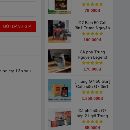
Hộp 12 gói
78.000đ
G7 Bịch 50 Gói
GỬI ĐÁNH GIÁ
3in1 Trung Nguyên
190.000đ
Cà phê Trung
Nguyên Legend
Special Edition Hộp
450G (25g x 18
170.000đ
m ơn cty. Lần sau
Gói)
[Thùng G7-50 Gói ]
Cafe sữa G7 3in1
Trung Nguyên (
800g / gói - Thùng
hân và sự sáng tạo
1.850.000đ
10 gói )
 biểu tượng cho sự
Cà phê sữa G7
ngày cùng chúng ta
hộp 21 gói Trung
là món quà ý nghĩa
Nguyên
85.000đ