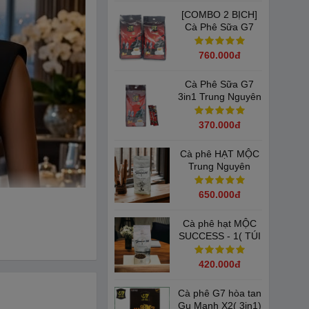
100% Arabica
[COMBO 2 BỊCH]
Cà Phê Sữa G7
3in1 Trung Nguyên
( Bịch 100 Gói x
760.000đ
16gam).
Cà Phê Sữa G7
3in1 Trung Nguyên
( Bịch 100 Gói-
16gam)
370.000đ
Cà phê HẠT MỘC
Trung Nguyên
SUCCESS 2 - Khối
lượng 1Kg/ TÚI
650.000đ
Cà phê hạt MỘC
SUCCESS - 1( TÚI
1KG) Trung
Nguyên Legend
420.000đ
Cà phê G7 hòa tan
Gu Mạnh X2( 3in1)