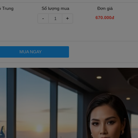
ó Trung
Số lượng mua
Đơn giá
670.000đ
-
+
MUA NGAY