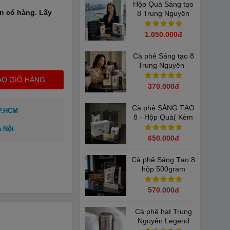
Hộp Quà Sáng tạo
n có hàng. Lấy
8 Trung Nguyên
Legend( Hình
Napoleon)
1.050.000đ
Cà phê Sáng tạo 8
Trung Nguyên -
Hộp 250gram( Cà
ÀO GIỎ HÀNG
phê Bột) - Hương
370.000đ
vị huyền thoại
Cà phê SÁNG TẠO
TP.HCM
8 - Hộp Quà( Kèm
Phin Nhôm + Túi
à Nội
giấy)
650.000đ
Cà phê Sáng Tạo 8
hộp 500gram
570.000đ
Cà phê hạt Trung
Nguyên Legend