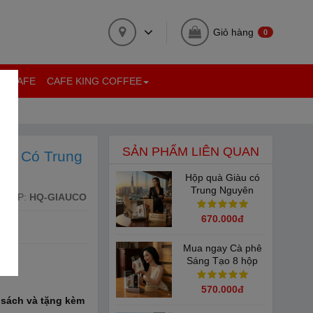
Giỏ hàng
0
ỆN CAFE
CAFE KING COFFEE
+
SẢN PHẨM LIÊN QUAN
àu Có Trung
Hộp quà Giàu có
Trung Nguyên
Mã SP:
HQ-GIAUCO
Legend - Món quà
Tỉnh Thức đầy ý
670.000đ
nghĩa
Mua ngay Cà phê
Sáng Tạo 8 hộp
500gram Trung
Nguyên Legend
570.000đ
chính hãng
 sách và tặng kèm