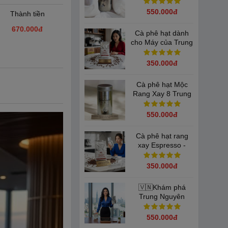
Success 8 Mộc(
340gam)
550.000đ
Thành tiền
670.000
đ
Cà phê hạt dành
cho Máy của Trung
Nguyên Espresso(
Túi 500gam)
350.000đ
Cà phê hạt Mộc
Rang Xay 8 Trung
Nguyên( 340gam)
550.000đ
Cà phê hạt rang
xay Espresso -
Buôn Ma Thuột -
500gram: Bí quyết
350.000đ
pha máy chuẩn vị
🇻🇳Khám phá
Trung Nguyên
Legend Success 8
Trọng lượng
550.000đ
340gam Lon Thiếc