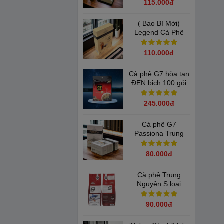
115.000đ
( Bao Bì Mới)
Legend Cà Phê
Sữa Đá Trung
ới khát vọng kiến
Nguyên - Hộp 9 gói
110.000đ
Cà phê G7 hòa tan
ĐEN bịch 100 gói
Trung Nguyên
245.000đ
Cà phê G7
Passiona Trung
Nguyên - Cà phê
cho Phái Nữ
80.000đ
Cà phê Trung
Nguyên S loại
500gam/Bịch
90.000đ