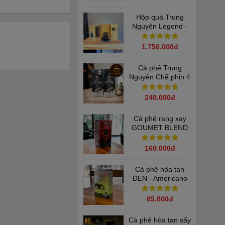
Hộp quà Trung
Nguyên Legend -
Kèm Bộ Tách và
Phin Đen Trung
1.750.000đ
Nguyên
Cà phê Trung
Nguyên Chế phin 4
(bịch 500gam)
240.000đ
Cà phê rang xay
GOUMET BLEND
Trung Nguyên -
Hộp 500G
160.000đ
Cà phê hòa tan
ĐEN - Americano
Trung Nguyên
Legend( Hộp 15
65.000đ
Gói)
Cà phê hòa tan sấy