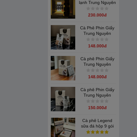
lạnh Trung Nguyên
Legend Gold
100gam
230.000đ
Cà Phê Phin Giấy
Trung Nguyên
Vietnamese Blend
148.000đ
Cà phê Phin Giấy
Trung Nguyên
Americano
148.000đ
Cà phê Phin Giấy
Trung Nguyên
Fusion Blend
150.000đ
Cà phê Legend
sữa đá hộp 9 gói