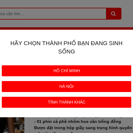
E TRUNG NGUYÊN
NƯỚC MẮM HẠNH PHÚC
TRÀ
PHỤ KI
+
+
HÃY CHỌN THÀNH PHỐ BẠN ĐANG SINH
Sáng Tạo 8 - Hộp Quà Giàu Có Trung Nguyên
SỐNG
Hộp Quà Sáng Tạo 8 - Hộp Quà Gi
HỒ CHÍ MINH
Nguyên
(
2 đánh giá
)
HÀ NỘI
670.000đ
Giá bán :
TỈNH THÀNH KHÁC
Bộ sản phẩm gồm có:
- 01 hộp cà phê Rang xay Sáng tạo 8 - 500g
- 01 phin cà phê nhôm hoa văn trống đồng
Được đặt trong hộp giấy sang trọng hình quyển