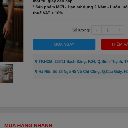
một túi giấy cao cấp.
* Sản phẩm MỚI - Hạn sử dụng 2 Năm - Luôn luô
thuế VAT + 10%
-
+
Số lượng:
MUA NGAY
THÊM V
TP.HCM: 238/11 Bạch Đằng, P.24, Q.Bình Thạnh, 
Hà Nội: Số 28 Ngõ 45 Võ Chí Công, Q.Cầu Giấy, H
MUA HÀNG NHANH