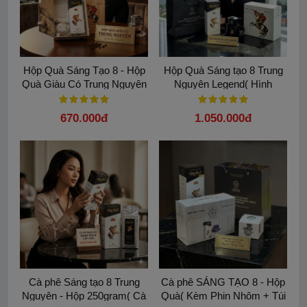
Hướng dẫn sử dụng:
Hộp Quà Sáng Tạo 8 - Hộp
Hộp Quà Sáng tạo 8 Trung
Cho một gói cà phê hòa tan G7 Passiona vào tách. Rót 75ml
Quà Giàu Có Trung Nguyên
Nguyên Legend( Hình
nước nóng và khuấy đều. Thưởng thức nóng. UỐNG NÓNG
Napoleon)
dùng 1 gói pha với 70-75ml nước nóng. UỐNG LẠNH dùng 2
670.000đ
1.050.000đ
gói pha với 50-70ml nước nóng và thêm đá
Bảo quản: Để ở nơi khô ráo, thoáng mát.
Đơn vị sản xuất: Trung Nguyên.
Cà phê Sáng tạo 8 Trung
Cà phê SÁNG TẠO 8 - Hộp
Nguyên - Hộp 250gram( Cà
Quà( Kèm Phin Nhôm + Túi