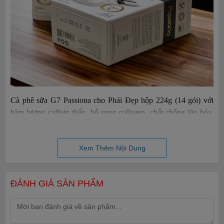
Cà phê sữa G7 Passiona cho Phái Đẹp hộp 224g (14 gói) với
hàm lượng caffein thấp, bổ sung collagen, chất chống lão hóa.
Trung Nguyên đã tạo ra một sản phẩm cà phê đặc biệt đầu tiên
và duy nhất dành cho những người phụ nữ đam mê hương vị cà
phê.
Xem Thêm Nội Dung
ĐÁNH GIÁ SẢN PHẨM