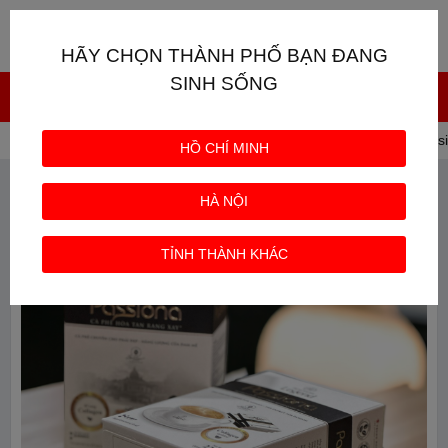
Giỏ hàng
0
HÃY CHỌN THÀNH PHỐ BẠN ĐANG
SINH SỐNG
Trang chủ
CAFE TRUNG NGUYÊN
Cà phê G7 Passi
HỒ CHÍ MINH
HÀ NỘI
TỈNH THÀNH KHÁC