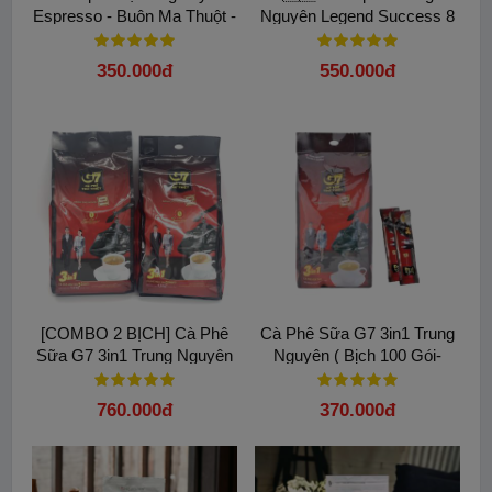
Espresso - Buôn Ma Thuột -
Nguyên Legend Success 8
500gram: Bí quyết pha máy
Trọng lượng 340gam Lon
chuẩn vị
Thiếc 100% Arabica
350.000đ
550.000đ
[COMBO 2 BỊCH] Cà Phê
Cà Phê Sữa G7 3in1 Trung
Sữa G7 3in1 Trung Nguyên
Nguyên ( Bịch 100 Gói-
( Bịch 100 Gói x 16gam).
16gam)
760.000đ
370.000đ