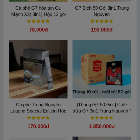
Cà phê G7 hòa tan Gu
G7 Bịch 50 Gói 3in1 Trung
Mạnh X2( 3in1) Hộp 12 gói
Nguyên
78.000đ
190.000đ
Cà phê Trung Nguyên
[Thùng G7-50 Gói ] Cafe
Legend Special Edition Hộp
sữa G7 3in1 Trung Nguyên (
450G (25g x 18 Gói)
800g / gói - Thùng 10 gói )
170.000đ
1.850.000đ