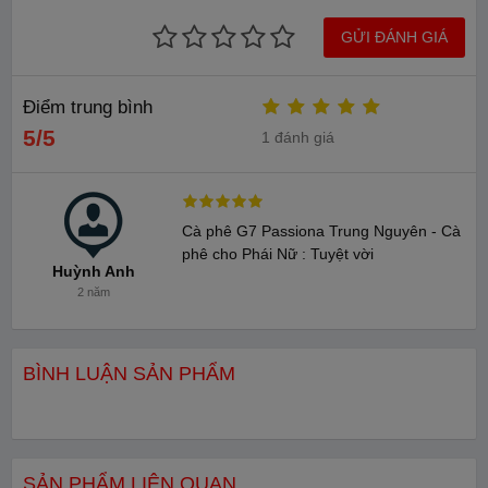
GỬI ĐÁNH GIÁ
Điểm trung bình
5/5
1 đánh giá
Cà phê G7 Passiona Trung Nguyên - Cà
phê cho Phái Nữ : Tuyệt vời
Huỳnh Anh
2 năm
Với mỗi gói Passiona có một lượng collagen vừa đủ để bổ sung
cho làn da mỗi ngày.
BÌNH LUẬN SẢN PHẨM
Sản phẩm giúp chị em có thể hoàn thành tốt công việc. Mỗi
ngày 2 lần, uống cà phê Passiona để có một ngày làm việc năng
động, tỉnh táo và khỏe đẹp hơn.
SẢN PHẨM LIÊN QUAN