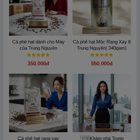
ca phe pasiona
Cà phê Passiona
Passiona trung nguyen
Cà phê hạt dành cho Máy
Cà phê hạt Mộc Rang Xay 8
của Trung Nguyên
Trung Nguyên( 340gam)
Espresso( Túi 500gam)
350.000đ
550.000đ
Cà phê hạt rang xay
🇻🇳Khám phá Trung