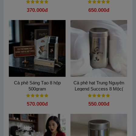
phê Bột) - Hương vị huyền
giấy)
thoại
370.000đ
650.000đ
Cà phê Sáng Tạo 8 hộp
Cà phê hạt Trung Nguyên
Từ khóa:
500gram
Ca phe G7 Trung Nguyen
Legend Success 8 Mộc(
340gam)
Cua hang G7 Trung Nguyen
570.000đ
550.000đ
Cà phê sữa G7 Passiona
Dai ly cafe G7 Trung Nguyen
Cà phê G7 Trung Nguyên
G7 Passiona