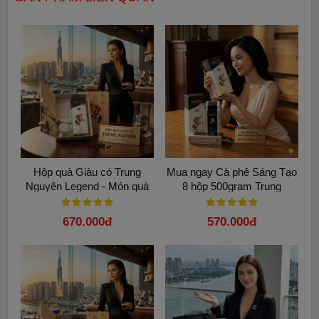
Với hương vị ngọt ngào và sự tiện lợi trong pha chế, bạn có
nhiều thời gian chăm sóc bản thân, gia đình và những người
thân yêu.
Hộp quà Giàu có Trung
Mua ngay Cà phê Sáng Tạo
Nguyên Legend - Món quà
8 hộp 500gram Trung
Tỉnh Thức đầy ý nghĩa
Nguyên Legend chính hãng
670.000đ
570.000đ