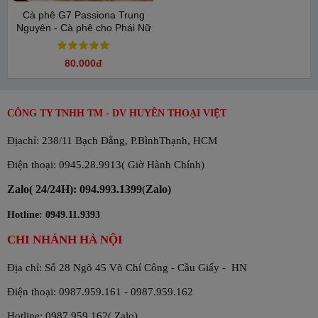
Cà phê G7 Passiona Trung
Nguyên - Cà phê cho Phái Nữ
80.000đ
CÔNG TY TNHH TM - DV HUYỀN THOẠI VIỆT
Địachỉ: 238/11 Bạch Đằng, P.BìnhThạnh, HCM
Điện thoại: 0945.28.9913( Giờ Hành Chính)
Zalo( 24/24H): 094.993.1399
(
Zalo)
Hotline: 0949.11.9393
CHI NHÁNH HÀ NỘI
Địa chỉ: Số 28 Ngõ 45 Võ Chí Công - Cầu Giấy - HN
Điện thoại: 0987.959.161 - 0987.959.162
Hotline: 0987 959 162( Zalo)