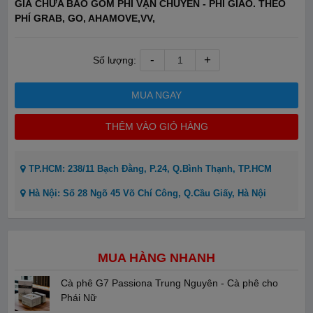
GIÁ CHƯA BAO GỒM PHÍ VẬN CHUYỂN - PHÍ GIAO. THEO
PHÍ GRAB, GO, AHAMOVE,VV,
-
+
Số lượng:
MUA NGAY
THÊM VÀO GIỎ HÀNG
TP.HCM: 238/11 Bạch Đằng, P.24, Q.Bình Thạnh, TP.HCM
Hà Nội: Số 28 Ngõ 45 Võ Chí Công, Q.Cầu Giấy, Hà Nội
MUA HÀNG NHANH
Cà phê G7 Passiona Trung Nguyên - Cà phê cho
Phái Nữ