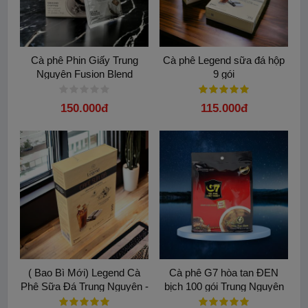
Cà phê Phin Giấy Trung
Cà phê Legend sữa đá hộp
Nguyên Fusion Blend
9 gói
150.000đ
115.000đ
( Bao Bì Mới) Legend Cà
Cà phê G7 hòa tan ĐEN
Phê Sữa Đá Trung Nguyên -
bịch 100 gói Trung Nguyên
Hộp 9 gói