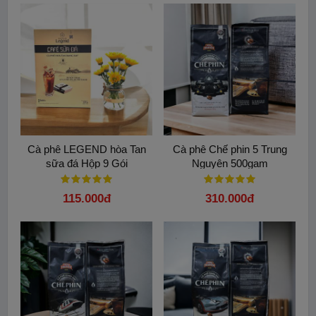
Cà phê LEGEND hòa Tan
Cà phê Chế phin 5 Trung
sữa đá Hộp 9 Gói
Nguyên 500gam
115.000đ
310.000đ