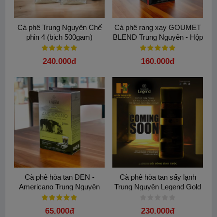
Cà phê Trung Nguyên Chế
Cà phê rang xay GOUMET
phin 4 (bịch 500gam)
BLEND Trung Nguyên - Hộp
500G
240.000đ
160.000đ
Cà phê hòa tan ĐEN -
Cà phê hòa tan sấy lạnh
Americano Trung Nguyên
Trung Nguyên Legend Gold
Legend( Hộp 15 Gói)
100gam
65.000đ
230.000đ