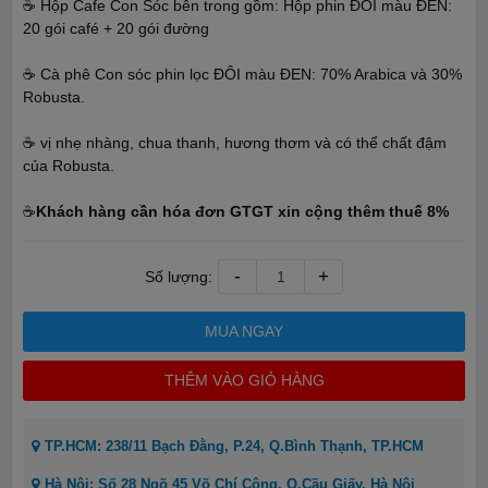
☕ Hộp Cafe Con Sóc bên trong gồm: Hộp phin ĐÔI màu ĐEN:
20 gói café + 20 gói đường
☕ Cà phê Con sóc phin lọc ĐÔI màu ĐEN: 70% Arabica và 30%
Robusta.
☕ vị nhẹ nhàng, chua thanh, hương thơm và có thể chất đậm
của Robusta.
☕
Khách hàng cần hóa đơn GTGT xin cộng thêm thuế 8%
-
+
Số lượng:
MUA NGAY
THÊM VÀO GIỎ HÀNG
TP.HCM: 238/11 Bạch Đằng, P.24, Q.Bình Thạnh, TP.HCM
Hà Nội: Số 28 Ngõ 45 Võ Chí Công, Q.Cầu Giấy, Hà Nội