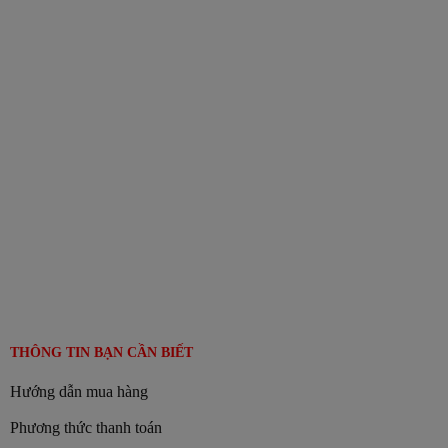
mua con sóc ở đâu
chi nhanh cafe con soc
Chi nhánh cà phê con sóc
Dai ly ca phe con soc Ha Noi
Đại lý bán cafe Sóc Hà Nội
Sieu thi ban cafe Con Soc
THÔNG TIN BẠN CẦN BIẾT
Hướng dẫn mua hàng
Phương thức thanh toán