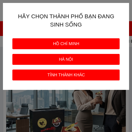
Giỏ hàng
0
HÃY CHỌN THÀNH PHỐ BẠN ĐANG
SINH SỐNG
Trang chủ
CÀ PHÊ CON SÓC
Cà phê Con Sóc ĐÔI Đ
HỒ CHÍ MINH
HÀ NỘI
TỈNH THÀNH KHÁC