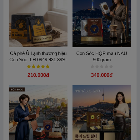
Cà phê Ủ Lạnh thương hiệu
Con Sóc HỘP màu NÂU
Con Sóc -LH 0949 931 399 -
500gram
Lựa chọn êm dạ dày, ít đắng
210.000đ
340.000đ