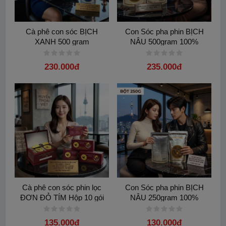
hương vị thơm ngon ban đầu. Đây chắc chắn là món quà sức
khỏe và tinh thần tuyệt vời cho mọi nhân viên văn phòng bận
rộn
Cà phê con sóc BỊCH
Con Sóc pha phin BỊCH
XANH 500 gram
NÂU 500gram 100%
-------------------------
Arabica và Hương hazelnut
230.000đ
235.000đ
Cà phê con sóc phin lọc
Con Sóc pha phin BỊCH
ĐƠN ĐỎ TÍM Hộp 10 gói
NÂU 250gram 100%
100% Arabica Hazelnut
Arabica và Hương hazelnut
chính hãng
135.000đ
130.000đ