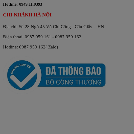
며, 총 중량은 320g입니다. 사용 방법도 매우 간단합니다.
Hotline: 0949.11.9393
먼저 약 15ml의 뜨거운 물을 부어 커피가 충분히 불어나도
CHI NHÁNH HÀ NỘI
록 한 뒤, 기호에 따라 물을 추가하면 됩니다. 얼음이나 우
유를 더해 사무실에서도 나만의 완벽한 커피를 즐길 수 있
Địa chỉ: Số 28 Ngõ 45 Võ Chí Công - Cầu Giấy - HN
습니다.
Điện thoại: 0987.959.161 - 0987.959.162
지금 바로 커피 콘삭 종이 필터 드립 더블 블랙 - 20포입 박
Hotline: 0987 959 162( Zalo)
스를 경험해 보세요. 건조하고 서늘한 곳에 보관하여 신선
한 향을 유지하시기 바랍니다. 바쁜 직장인들에게 건강과
활력을 선물하는 최고의 선택이 될 것입니다
💼 #capheconsoc #phingiay #huyenthoaiviet
Từ khóa:
cafe con sóc
ca phe con soc
Cà phê Sóc
Cà phê con sóc
ban ca phe con soc
Dai ly ban ca phe soc
Cua hang ban ca phe con soc
Cua hang ban cafe con soc
Mua con soc o dau