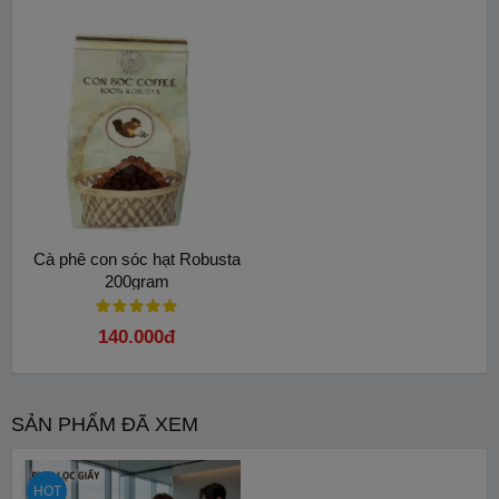
직장에서 전문적인 커피를 즐길 수 있는 완벽한 솔루션에
오신 것을 환영합니다. 커피 콘삭 종이 필터 드립 더블 블
랙 - 20포입 박스는 매일의 창의력을 깨워주는 이상적인 동
반자입니다. Huyền Thoại Việt에서 정식 유통하는 이 제품
은 아라비카 70%와 로부스타 30%의 섬세한 블렌딩으로 완
성된 프리미엄 풍미를 자랑합니다
Cà phê con sóc hạt Robusta
200gram
140.000đ
SẢN PHẨM ĐÃ XEM
HOT