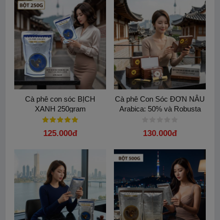
được sản xuất dựa trên công nghệ hiện đại với quy trình khép
kín từ khâu chọn lọc nguyên liệu đến đóng gói. Chúng tôi cam
kết sản phẩm không chứa hóa chất hay chất bảo quản độc hại,
đảm bảo an toàn tuyệt đối cho sức khỏe người tiêu dùng. Sự
tiện lợi của phin lọc giấy giúp bạn tiết kiệm thời gian mà vẫn giữ
trọn vẹn tinh túy của từng giọt cà phê pha phin truyền thống
đậm đà.
🌟 Mỗi hộp Cà phê con sóc phin lọc Đôi Đen - Hộp 20 gói:
Cà phê con sóc BỊCH
Cà phê Con Sóc ĐƠN NÂU
Bao gồm 20 gói cà phê và 20 gói đường đi kèm với tổng khối
XANH 250gram
Arabica: 50% và Robusta
lượng 320 gram. Cách sử dụng vô cùng đơn giản, bạn chỉ cần
50%.Hương hazelnut
cho khoảng 15ml nước sôi vào phin để bột cà phê hấp thu hết
125.000đ
130.000đ
nước, sau đó tiếp tục châm thêm lượng nước theo nhu cầu.
Bạn hoàn toàn có thể thêm đá hoặc sữa để có một ly cà phê
hoàn hảo theo đúng ý thích của mình tại văn phòng. Đừng bỏ lỡ
cơ hội trải nghiệm dòng Cà phê con sóc phin lọc Đôi Đen - Hộp
20 gói thượng hạng này.
Hãy bảo quản sản phẩm nơi khô ráo và thoáng mát để giữ vững