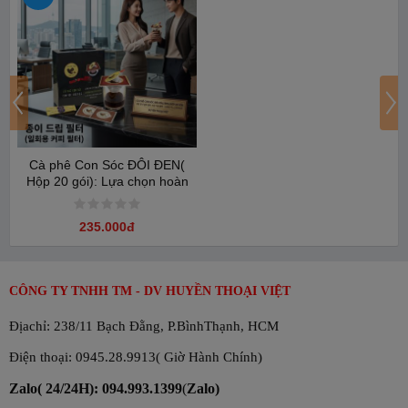
Cà phê Con Sóc ĐÔI ĐEN(
Hộp 20 gói): Lựa chọn hoàn
hảo cho văn phòng
☕커피 콘삭 종이 필터 드립 더블 블랙 - 20포입 박스는 원
235.000đ
두 선별부터 가공, 포장까지 이어지는 최신 기술의 밀폐 공
정을 통해 생산됩니다. 모든 과정은 엄격하게 관리되며, 화
학 첨가물이나 유해한 방부제를 전혀 사용하지 않아 소비
CÔNG TY TNHH TM - DV HUYỀN THOẠI VIỆT
자의 건강을 최우선으로 보장합니다. 종이 필터 방식은 바
Địachỉ: 238/11 Bạch Đằng, P.BìnhThạnh, HCM
쁜 일상 속에서도 시간을 절약하면서 전통 핸드드립 커피
의 깊고 진한 맛을 그대로 유지해 줍니다
Điện thoại: 0945.28.9913( Giờ Hành Chính)
Zalo( 24/24H): 094.993.1399
(
Zalo)
🌟 한 박스에는 커피 20포와 설탕 20포가 포함되어 있으