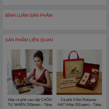
1 hộp - Cà phê Chồn Arabica Mocha 75g - Phin Giấy.
BÌNH LUẬN SẢN PHẨM
SẢN PHẨM LIÊN QUAN
Hộp cà phê cao cấp CHỒN
Cà phê Chồn Robusta -
TỰ NHIÊN 250gram - Tặng
HẠT (Hộp 250 gam) - Tặng