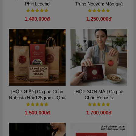
Bán cà phê chồn
Phin Legend
Trung Nguyên: Món quà
thượng hạng cho nguyên
thủ quốc gia
1.400.000đ
1.250.000đ
[HỘP GIẤY] Cà phê Chồn
[HỘP SƠN MÀI] Cà phê
Robusta Hộp125gram - Quà
Chồn Robusta
biếu sang trọng từ Buôn Mê
Hộp125gram( Tặng Kèm
Thuột
Túi)
1.500.000đ
1.700.000đ