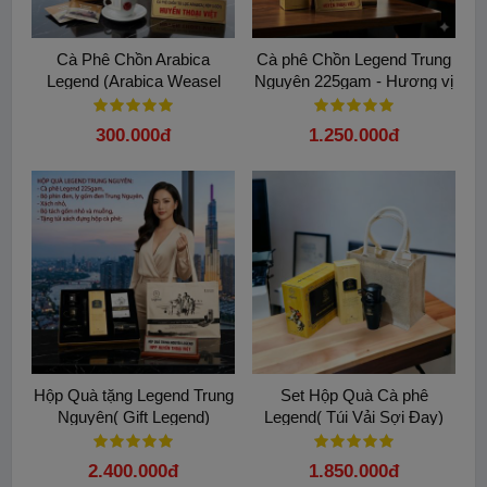
Cà Phê Chồn Arabica
Cà phê Chồn Legend Trung
Legend (Arabica Weasel
Nguyên 225gam - Hương vị
Coffee) 75g (Phin Giấy) – Vị
diệu kỳ cho cảm hứng sáng
Ngọt Béo Tự Nhiên
tạo
300.000đ
1.250.000đ
Hộp Quà tặng Legend Trung
Set Hộp Quà Cà phê
Nguyên( Gift Legend)
Legend( Túi Vải Sợi Đay)
2.400.000đ
1.850.000đ