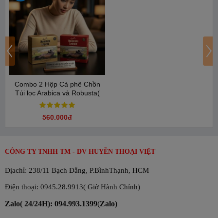
Combo 2 Hộp Cà phê Chồn
Túi lọc Arabica và Robusta(
75gam/Hộp)
560.000đ
CÔNG TY TNHH TM - DV HUYỀN THOẠI VIỆT
Địachỉ: 238/11 Bạch Đằng, P.BìnhThạnh, HCM
Điện thoại: 0945.28.9913( Giờ Hành Chính)
Zalo( 24/24H): 094.993.1399
(
Zalo)