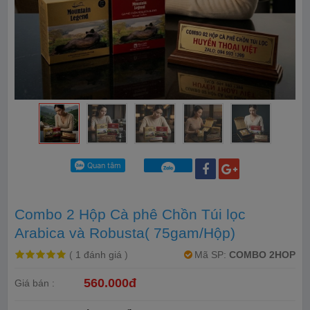
Combo 2 Hộp Cà phê Chồn Túi lọc
Arabica và Robusta( 75gam/Hộp)
(
1 đánh giá
)
Mã SP:
COMBO 2HOP
560.000đ
Giá bán :