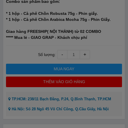
Combo sản phẩm bao gồm:
* 1 hộp - Cà phê Chồn Robusta 75g - Phin giấy.
* 1 hộp - Cà phê Chồn Arabica Mocha 75g - Phin Giấy.
Giao hàng FREESHIP( NỘI THÀNH) từ 02 COMBO
***** Mua lẻ - GIAO GRAP - Khách chịu phí
-
+
Số lượng:
MUA NGAY
THÊM VÀO GIỎ HÀNG
TP.HCM: 238/11 Bạch Đằng, P.24, Q.Bình Thạnh, TP.HCM
Hà Nội: Số 28 Ngõ 45 Võ Chí Công, Q.Cầu Giấy, Hà Nội