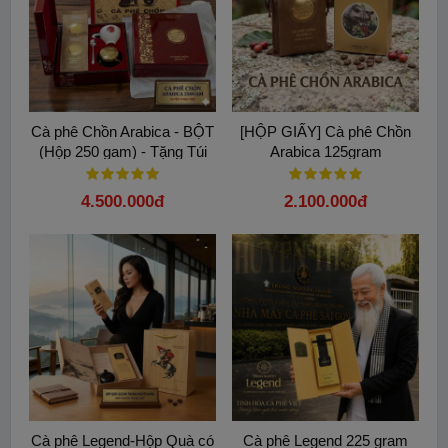
Cà phê Chồn Arabica - BỘT
[HỘP GIẤY] Cà phê Chồn
(Hộp 250 gam) - Tặng Túi
Arabica 125gram
4.500.000đ
2.100.000đ
Từ khóa:
Arabica Chồn
ca phe chon tui loc
ca phe tui loc ngon nhat
Cà phê chồn Arabica
Cà phê Legend-Hộp Quà có
Cà phê Legend 225 gram