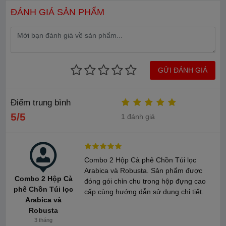
ĐÁNH GIÁ SẢN PHẨM
GỬI ĐÁNH GIÁ
Điểm trung bình
5/5
1 đánh giá
Cà phê Chồn Mountain Legend là dòng cà phê Chồn 10% với
tỷ lệ phối trộn 90% cà phê đặc sản và 10% cà phê Chồn của
chúng tôi, với mong muốn mọi người đều có thể thưởng thức cà
Combo 2 Hộp Cà phê Chồn Túi lọc
phê Chồn Việt Nam với giá cả phù hợp, tạo ra nhiều sự lựa
Arabica và Robusta. Sản phẩm được
Combo 2 Hộp Cà
chọn phù hợp cho người mua hàng.
đóng gói chỉn chu trong hộp đựng cao
phê Chồn Túi lọc
cấp cùng hướng dẫn sử dụng chi tiết.
Arabica và
Combo sản phẩm bao gồm:
Robusta
3 tháng
1 hộp - Cà phê Chồn Robusta 75g - Phin giấy.