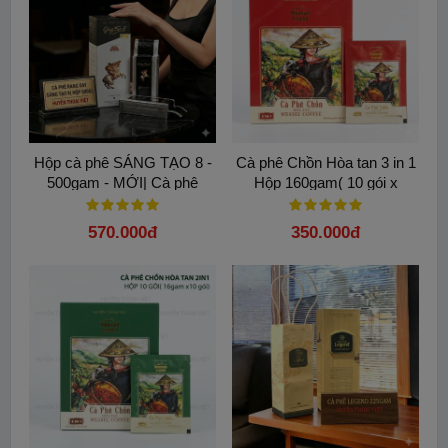
Hộp cà phê SÁNG TẠO 8 -
Cà phê Chồn Hòa tan 3 in 1
500gam - MỚI| Cà phê
Hộp 160gam( 10 gói x
Sáng tạo 8 Trung Nguyên
16gam)
Legend: Hương vị đậm và
570.000đ
350.000đ
êm