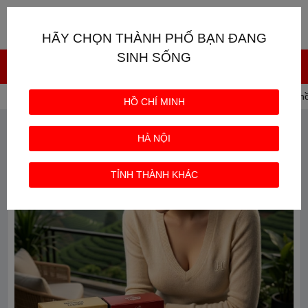
Giỏ hàng
0
HÃY CHỌN THÀNH PHỐ BẠN ĐANG
SINH SỐNG
Trang chủ
CÀ PHÊ CHỒN
Combo 2 Hộp Cà phê Chồn
HỒ CHÍ MINH
HÀ NỘI
TỈNH THÀNH KHÁC