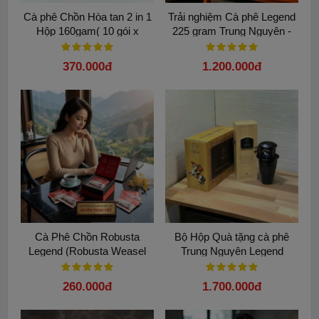
Cà phê Chồn Hòa tan 2 in 1
Trải nghiệm Cà phê Legend
Hộp 160gam( 10 gói x
225 gram Trung Nguyên -
16gam)
Khơi nguồn sáng tạo bất tận
370.000đ
1.200.000đ
Cà Phê Chồn Robusta
Bộ Hộp Quà tặng cà phê
Legend (Robusta Weasel
Trung Nguyên Legend
Coffee) 75g (Phin Giấy) 5
gói cao cấp
260.000đ
1.700.000đ