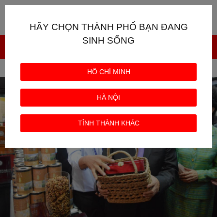
Giỏ hàng
0
HÃY CHỌN THÀNH PHỐ BẠN ĐANG
SINH SỐNG
Trang chủ
TIN TỨC
Cà phê ngon là gì?
HỒ CHÍ MINH
HÀ NỘI
TỈNH THÀNH KHÁC