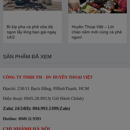
Bí kíp pha cà phê sữa đá
Huyền Thoại Việt – Lời
ngon lấy lòng bạn gái ngày
chào năm mới cùng cà phê
14/2
ngon!
SẢN PHẨM ĐÃ XEM
CÔNG TY TNHH TM - DV HUYỀN THOẠI VIỆT
Địachỉ: 238/11 Bạch Đằng, P.BìnhThạnh, HCM
Điện thoại: 0945.28.9913( Giờ Hành Chính)
Zalo( 24/24H): 094.993.1399
(
Zalo)
Hotline: 0949.11.9393
CHI NHÁNH HÀ NỘI