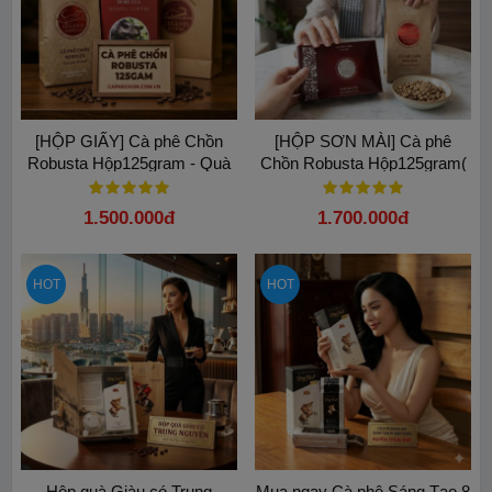
[HỘP GIẤY] Cà phê Chồn
[HỘP SƠN MÀI] Cà phê
Robusta Hộp125gram - Quà
Chồn Robusta Hộp125gram(
biếu sang trọng từ Buôn Mê
Tặng Kèm Túi)
Thuột
1.500.000đ
1.700.000đ
HOT
HOT
Hộp quà Giàu có Trung
Mua ngay Cà phê Sáng Tạo 8