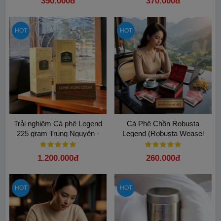
350.000đ
370.000đ
HOT
HOT
Trải nghiệm Cà phê Legend
Cà Phê Chồn Robusta
225 gram Trung Nguyên -
Legend (Robusta Weasel
Khơi nguồn sáng tạo bất tận
Coffee) 75g (Phin Giấy) 5 gói
cao cấp
1.200.000đ
260.000đ
HOT
HOT