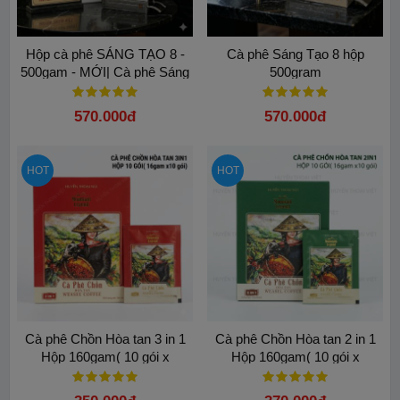
Hộp cà phê SÁNG TẠO 8 -
Cà phê Sáng Tạo 8 hộp
500gam - MỚI| Cà phê Sáng
500gram
tạo 8 Trung Nguyên Legend:
Hương vị đậm và êm
570.000đ
570.000đ
HOT
HOT
Cà phê Chồn Hòa tan 3 in 1
Cà phê Chồn Hòa tan 2 in 1
Hộp 160gam( 10 gói x
Hộp 160gam( 10 gói x
16gam)
16gam)