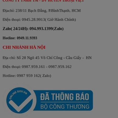
CÔNG TY TNHH TM - DV HUYỀN THOẠI VIỆT
Địachỉ: 238/11 Bạch Đằng, P.BìnhThạnh, HCM
Điện thoại: 0945.28.9913( Giờ Hành Chính)
Zalo( 24/24H): 094.993.1399
(
Zalo)
Hotline: 0949.11.9393
CHI NHÁNH HÀ NỘI
Địa chỉ: Số 28 Ngõ 45 Võ Chí Công - Cầu Giấy - HN
Điện thoại: 0987.959.161 - 0987.959.162
Hotline: 0987 959 162( Zalo)