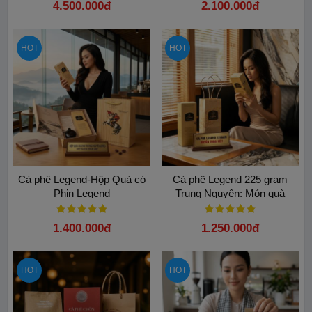
4.500.000đ
2.100.000đ
HOT
HOT
Cà phê Legend-Hộp Quà có
Cà phê Legend 225 gram
Phin Legend
Trung Nguyên: Món quà
thượng hạng cho nguyên thủ
quốc gia
1.400.000đ
1.250.000đ
HOT
HOT