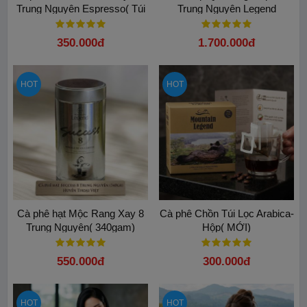
Trung Nguyên Espresso( Túi
Trung Nguyên Legend
500gam)
350.000đ
1.700.000đ
HOT
HOT
Cà phê hạt Mộc Rang Xay 8
Cà phê Chồn Túi Lọc Arabica-
Trung Nguyên( 340gam)
Hộp( MỚI)
550.000đ
300.000đ
HOT
HOT