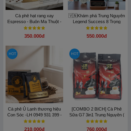
Cà phê hạt rang xay
🇻🇳Khám phá Trung Nguyên
Espresso - Buôn Ma Thuột -
Legend Success 8 Trọng
500gram: Bí quyết pha máy
lượng 340gam Lon Thiếc
chuẩn vị
100% Arabica
350.000đ
550.000đ
HOT
HOT
Cà phê Ủ Lạnh thương hiệu
[COMBO 2 BỊCH] Cà Phê
Con Sóc -LH 0949 931 399 -
Sữa G7 3in1 Trung Nguyên (
Lựa chọn êm dạ dày, ít đắng
Bịch 100 Gói x 16gam).
210.000đ
760.000đ