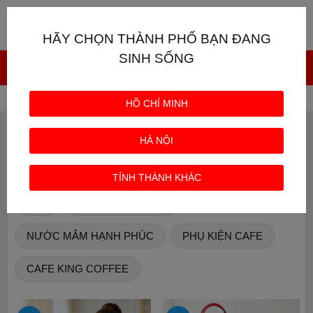
Giỏ hàng
0
HÃY CHỌN THÀNH PHỐ BẠN ĐANG
SINH SỐNG
Trang chủ
Sản phẩm
HỒ CHÍ MINH
SẢN PHẨM
HÀ NỘI
CAFE TRUNG NGUYÊN
CÀ PHÊ CHỒN
TỈNH THÀNH KHÁC
TRÀ
CÀ PHÊ CON SÓC
NƯỚC MẮM HẠNH PHÚC
PHỤ KIỆN CAFE
CAFE KING COFFEE