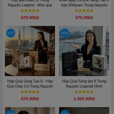
Nguyên Legend - Món quà
hộp 500gram Trung Nguyên
Tỉnh Thức đầy ý nghĩa
Legend chính hãng
670.000đ
570.000đ
HOT
HOT
Hộp Quà Sáng Tạo 8 - Hộp
Hộp Quà Sáng tạo 8 Trung
Quà Giàu Có Trung Nguyên
Nguyên Legend( Hình
Napoleon)
670.000đ
1.050.000đ