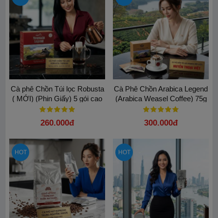
Cà phê Chồn Túi lọc Robusta
Cà Phê Chồn Arabica Legend
( MỚI) (Phin Giấy) 5 gói cao
(Arabica Weasel Coffee) 75g
cấp
(Phin Giấy) – Vị Ngọt Béo Tự
Nhiên
260.000đ
300.000đ
HOT
HOT