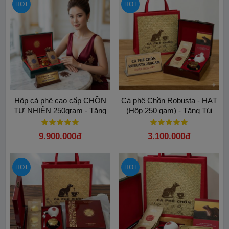
HOT
HOT
Hộp cà phê cao cấp CHỒN
Cà phê Chồn Robusta - HẠT
TỰ NHIÊN 250gram - Tặng
(Hộp 250 gam) - Tặng Túi
Túi
9.900.000đ
3.100.000đ
HOT
HOT