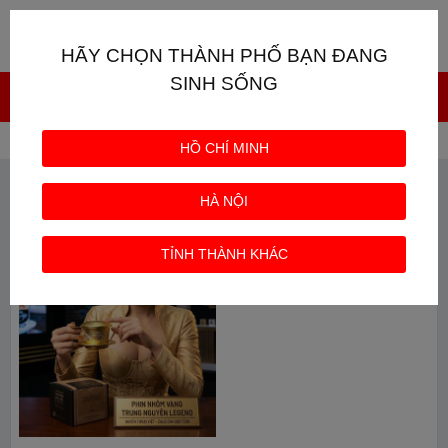
Giỏ hàng
0
HÃY CHỌN THÀNH PHỐ BẠN ĐANG
SINH SỐNG
Trang chủ
Từ khóa: phin nhom trung nguyen
HỒ CHÍ MINH
TỪ KHÓA: PHIN NHOM TRUNG NGUYEN
HÀ NỘI
TỈNH THÀNH KHÁC
HOT