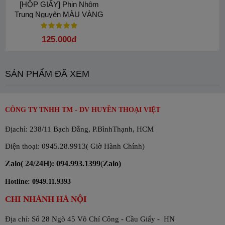
[HỘP GIẤY] Phin Nhôm
Trung Nguyên MÀU VÀNG
cao cấp Hoa Văn
125.000đ
SẢN PHẨM ĐÃ XEM
CÔNG TY TNHH TM - DV HUYỀN THOẠI VIỆT
Địachỉ: 238/11 Bạch Đằng, P.BìnhThạnh, HCM
Điện thoại: 0945.28.9913( Giờ Hành Chính)
Zalo( 24/24H): 094.993.1399
(
Zalo)
Hotline: 0949.11.9393
CHI NHÁNH HÀ NỘI
Địa chỉ: Số 28 Ngõ 45 Võ Chí Công - Cầu Giấy - HN