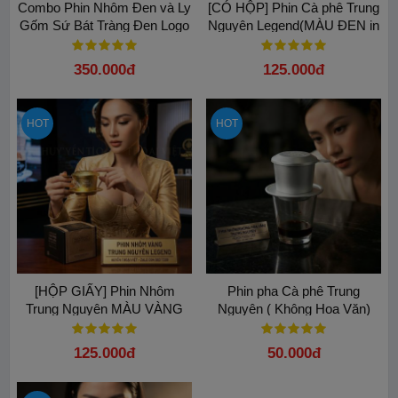
Combo Phin Nhôm Đen và Ly
[CÓ HỘP] Phin Cà phê Trung
Gốm Sứ Bát Tràng Đen Logo
Nguyên Legend(MÀU ĐEN in
Legend Trung Nguyên
DANH NHÂN)
350.000đ
125.000đ
HOT
HOT
[HỘP GIẤY] Phin Nhôm
Phin pha Cà phê Trung
Trung Nguyên MÀU VÀNG
Nguyên ( Không Hoa Văn)
cao cấp Hoa Văn
125.000đ
50.000đ