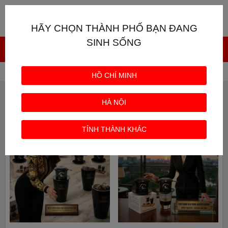
Giỏ hàng
0
HÃY CHỌN THÀNH PHỐ BẠN ĐANG
SINH SỐNG
Trang chủ
Từ khóa: Phin cafe Trung Nguyen
HỒ CHÍ MINH
TỪ KHÓA: PHIN CAFE TRUNG NGUYEN
HÀ NỘI
TỈNH THÀNH KHÁC
HOT
HOT