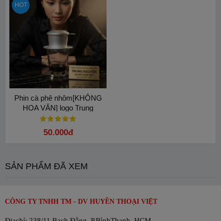
HOT
Phin cà phê nhôm[KHÔNG
HOA VĂN] logo Trung
Nguyên: Bí quyết pha cà phê
ngon
50.000đ
SẢN PHẨM ĐÃ XEM
CÔNG TY TNHH TM - DV HUYỀN THOẠI VIỆT
Địachỉ: 238/11 Bạch Đằng, P.BìnhThạnh, HCM