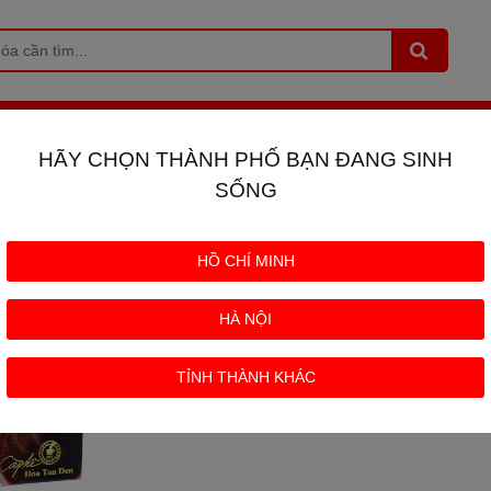
E TRUNG NGUYÊN
NƯỚC MẮM HẠNH PHÚC
TRÀ
PHỤ KI
+
+
HÃY CHỌN THÀNH PHỐ BẠN ĐANG SINH
SỐNG
HỒ CHÍ MINH
HÀ NỘI
TỈNH THÀNH KHÁC