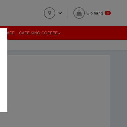
Giỏ hàng
0
ỆN CAFE
CAFE KING COFFEE
+