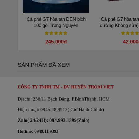
Cà phê G7 hòa tan ĐEN bịch
Cà phê G7 hòa ta
100 gói Trung Nguyên
đường Không sữa) 
Trung Ng
245.000đ
42.000
SẢN PHẨM ĐÃ XEM
CÔNG TY TNHH TM - DV HUYỀN THOẠI VIỆT
Địachỉ: 238/11 Bạch Đằng, P.BìnhThạnh, HCM
Điện thoại: 0945.28.9913( Giờ Hành Chính)
Zalo( 24/24H): 094.993.1399
(
Zalo)
Hotline: 0949.11.9393