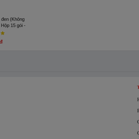
n đen (Không
Hộp 15 gói -
uyên
đ