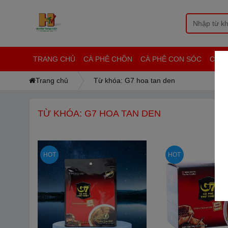
TRANG CHỦ
CÀ PHÊ CHỒN
CÀ PHÊ CON SÓC
CAF
Trang chủ
Từ khóa: G7 hoa tan den
TỪ KHÓA: G7 HOA TAN DEN
HOT
HOT