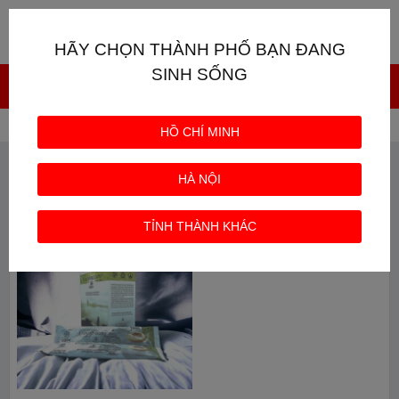
Giỏ hàng
0
HÃY CHỌN THÀNH PHỐ BẠN ĐANG
SINH SỐNG
Trang chủ
Từ khóa: G7 cappuccino Mocha
HỒ CHÍ MINH
TỪ KHÓA: G7 CAPPUCCINO MOCHA
HÀ NỘI
TỈNH THÀNH KHÁC
HOT