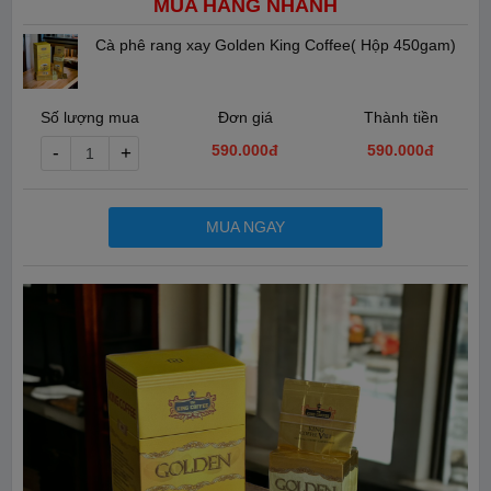
MUA HÀNG NHANH
Cà phê rang xay Golden King Coffee( Hộp 450gam)
Số lượng mua
Đơn giá
Thành tiền
590.000đ
590.000
đ
-
+
MUA NGAY