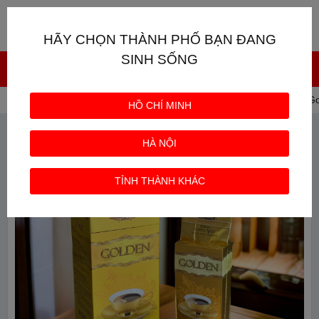
Giỏ hàng
0
HÃY CHỌN THÀNH PHỐ BẠN ĐANG
SINH SỐNG
Trang chủ
CAFE KING COFFEE
Cà phê rang xay G
HỒ CHÍ MINH
HÀ NỘI
TỈNH THÀNH KHÁC