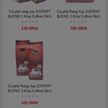
Cà phê rang xay EXPERT
Cà phê Rang Xay EXPERT
BLEND 1 King Coffee( Bịch
BLEND 2 King Coffee( Bịch
500gam)
500gam)
130.000đ
185.000đ
Cà phê Rang Xay EXPERT
BLEND 3 King Coffee( Bịch
Từ khóa:
Cà phê king coffee golden
500gam)
225.000đ
ca phe rang xay
Hộp cafe King Coffee Golden