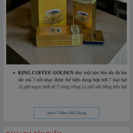
KING COFFEE GOLDEN
như một bản hòa tấu đa âm
sắc mà 7 nốt nhạc được thể hiện dung hợp bởi 7 loại hạt
cà phê ngon nhất từ 7 vùng trồng cà phê nổi tiếng trên thế
giới: Guatemala, Ethiopia, Brazil, Colombia, Indonesia,
Cau Dat & Buon Ma Thuot.
Khởi đầu với một chút hương nồng nàn của những hạt
Xem Thêm Nội Dung
Arabica hảo hạng và đặc trưng mỗi vùng đất.
Tiếp nối với vị chua nhẹ và ngọt dịu nguyên bản của