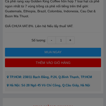
Cà phê rang xay Golden King Coffee hỗn hợp 7 loại hạt cà phê
ngon nhất từ 7 vùng trồng cà phê nổi tiếng trên thế giới:
Guatemala, Ethiopia, Brazil, Colombia, Indonesia, Cau Dat &
Buon Ma Thuot.
GIÁ CHƯA VAT.8%. Liên hệ Nếu lấy thuế VAT.
-
+
Số lượng:
MUA NGAY
THÊM VÀO GIỎ HÀNG
TP.HCM: 238/11 Bạch Đằng, P.24, Q.Bình Thạnh, TP.HCM
Hà Nội: Số 28 Ngõ 45 Võ Chí Công, Q.Cầu Giấy, Hà Nội