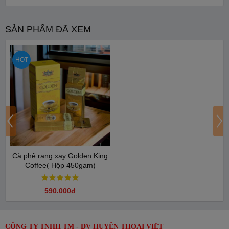
King Coffee Golden 500gram
Hộp Cà phê King Coffee
SẢN PHẨM ĐÃ XEM
HOT
Cà phê rang xay Golden King
Coffee( Hộp 450gam)
590.000đ
CÔNG TY TNHH TM - DV HUYỀN THOẠI VIỆT