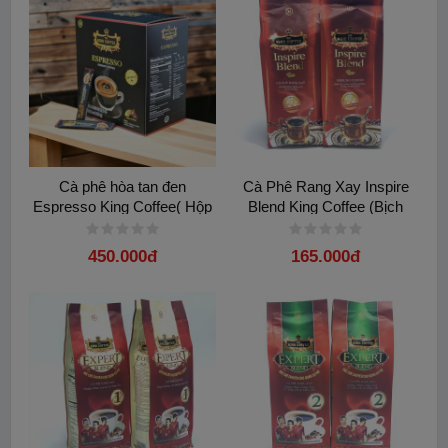
>> Cách pha chế:
1. Cho vào phin 03 muỗng (khoảng 25 gr) cà phê bột.
Lắc đều và ép nhẹ nắp gài bên trong.
2. Dùng khoảng 25ml nước tinh khiết 96oC – 100oC,
châm vào phin, chờ cà phê ngấm đều.
Cà phê hòa tan đen
Cà Phê Rang Xay Inspire
Espresso King Coffee( Hộp
Blend King Coffee (Bịch
3. Sau đó châm thêm khoảng 50 ml nước sôi. Đậy nắp.
100goi x 2,5gam)
500gam)
Đợi khoảng 5 đến 7 phút cho cà phê nhỏ giọt qua phin.
450.000đ
165.000đ
Lưu ý cà phê phải nhỏ giọt chậm rãi để chắt lọc tinh chất cà phê
thuần khiết. Thêm đường, sữa, đá tùy thích theo khẩu vị và
thưởng thức tách cà phê của bạn.
** Bao bì sản phẩm có thể thay đổi theo từng đợt nhập
hàng**