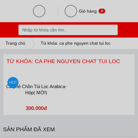
SINH SỐNG
Giỏ hàng
0
HỒ CHÍ MINH
HÀ NỘI
Trang chủ
Từ khóa: ca phe nguyen chat tui loc
TỈNH THÀNH KHÁC
TỪ KHÓA: CA PHE NGUYEN CHAT TUI LOC
HOT
Cà phê Chồn Túi Lọc Arabica-
Hộp( MỚI)
300.000đ
SẢN PHẨM ĐÃ XEM