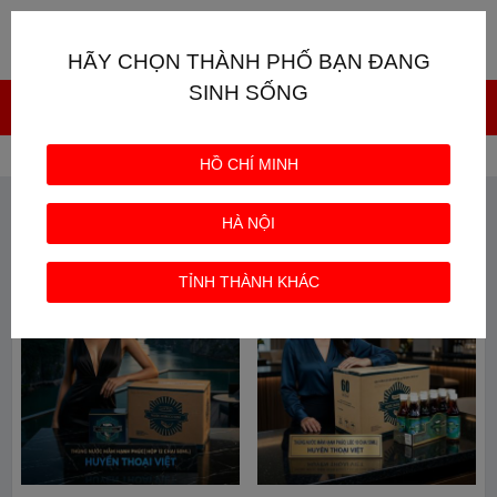
Giỏ hàng
0
HÃY CHỌN THÀNH PHỐ BẠN ĐANG
SINH SỐNG
Trang chủ
Từ khóa: Nước mắm cho bé
HỒ CHÍ MINH
TỪ KHÓA: NƯỚC MẮM CHO BÉ
HÀ NỘI
TỈNH THÀNH KHÁC
HOT
HOT